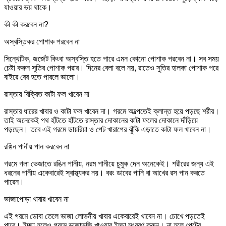
যাওয়ার ভয় থাকে।
কী কী করবেন না?
অস্বস্তিকর পোশাক পরবেন না
সিন্থেটিক, জর্জেট কিংবা অস্বস্তি হতে পারে এমন কোনো পোশাক পরবেন না। সব সময়
চেষ্টা করুন সুতির পোশাক পরার। দিনের বেলা বলে নয়, রাতেও সুতির হালকা পোশাক পরে
বাইরে বের হতে পারলে ভালো।
রাস্তায় বিক্রিত কাটা ফল খাবেন না
রাস্তার ধারের খাবার ও কাটা ফল খাবেন না। গরমে অল্পেতেই ক্লান্ত হয়ে পড়ছে শরীর।
তাই অনেকেই পথ হাঁটতে হাঁটতে রাস্তার দোকানের কাটা ফলের দোকানে দাঁড়িয়ে
পড়ছেন। তবে এই গরমে ডায়রিয়া ও পেট খারাপের ঝুঁকি এড়াতে কাটা ফল খাবেন না।
রঙিন পানীয় পান করবেন না
গরমে গলা ভেজাতে রঙিন পানীয়, নরম পানীয়ে চুমুক দেন অনেকেই। শরীরের জন্য এই
ধরনের পানীয় একেবারেই স্বাস্থ্যকর নয়। বরং ডাবের পানি বা আখের রস পান করতে
পারেন।
ভাজাপোড়া খাবার খাবেন না
এই গরমে ডোবা তেলে ভাজা লোভনীয় খাবার একেবারেই খাবেন না। চোখে পড়তেই
পারে। ইচ্ছা হলেও গরমে ভাজাভুজি খাওয়ার ইচ্ছা সংবরণ করুন। না হলে পেটের