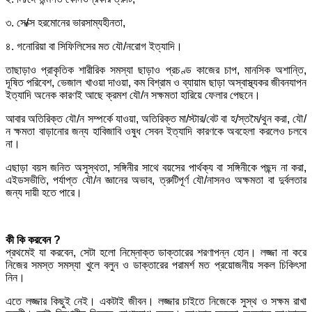
৩. সে/ক্স হরমোনের ভারসাম্যহীনতা,
৪. গনোরিয়া বা সিফিলিসের মত যৌ/নরোগ ইত্যাদি।
তাছাড়াও প্রাকৃতিক শারীরিক সমস্যা ছাড়াও প্রচণ্ড কাজের চাপ, মানসিক অশান্তি,
দূষিত পরিবেশ, ভেজাল খাওয়া দাওয়া, কম বিশ্রাম ও ব্যায়াম ছাড়া অস্বাস্থ্যকর জীবনযাপন
ইত্যাদি অনেক কারণই আছে ক্রমশ যৌ/ন সক্ষমতা হারিয়ে ফেলার পেছনে।
আবার অতিরিক্ত যৌ/ন সম্পর্কে যাওয়া, অতিরিক্ত মা/স্টার/বেট বা হ/স্তমৈ/থুন করা, যৌ/
ন ক্ষমতা বাড়ানোর জন্য হাবিজাবি ওষুধ সেবন ইত্যাদি কারণকে অবহেলা করলেও চলবে
না।
এছাড়া বয়স জনিত অসুস্থতা, সঙ্গিনীর সাথে বয়সের পার্থক্য বা সঙ্গিনীকে পছন্দ না করা,
এইডসভীতি, পর্যাপ্ত যৌ/ন জ্ঞানের অভাব, ত্রুটিপূর্ণ যৌ/নাসনও অক্ষমতা বা দুর্বলতার
জন্য দায়ী হতে পারে।
কী কি করবেন ?
প্রথমেই যা করবেন, সেটা হলো নিম্নোক্ত ডাক্তারের শরণাপন্ন হোন। লজ্জা না করে
নিজের সমস্ত সমস্যা খুলে বলুন ও ডাক্তারের পরামর্শ মত প্রয়োজনীয় সকল চিকিৎসা
নিন।
এতে লজ্জার কিছুই নেই। একটাই জীবন। লজ্জার চাইতে নিজেকে সুস্থ ও সক্ষম রাখা