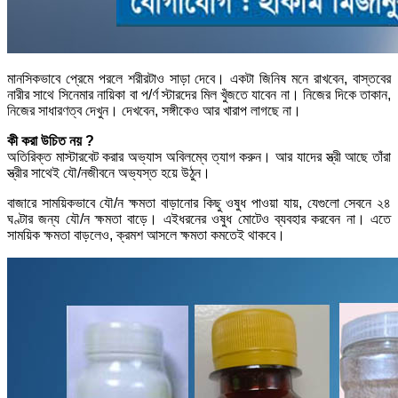
মানসিকভাবে প্রেমে পরলে শরীরটাও সাড়া দেবে। একটা জিনিষ মনে রাখবেন, বাস্তবের
নারীর সাথে সিনেমার নায়িকা বা প/র্ণ স্টারদের মিল খুঁজতে যাবেন না। নিজের দিকে তাকান,
নিজের সাধারণত্ব দেখুন। দেখবেন, সঙ্গীকেও আর খারাপ লাগছে না।
কী করা উচিত নয় ?
অতিরিক্ত মাস্টারবেট করার অভ্যাস অবিলম্বে ত্যাগ করুন। আর যাদের স্ত্রী আছে তাঁরা
স্ত্রীর সাথেই যৌ/নজীবনে অভ্যস্ত হয়ে উঠুন।
বাজারে সাময়িকভাবে যৌ/ন ক্ষমতা বাড়ানোর কিছু ওষুধ পাওয়া যায়, যেগুলো সেবনে ২৪
ঘণ্টার জন্য যৌ/ন ক্ষমতা বাড়ে। এইধরনের ওষুধ মোটেও ব্যবহার করবেন না। এতে
সাময়িক ক্ষমতা বাড়লেও, ক্রমশ আসলে ক্ষমতা কমতেই থাকবে।