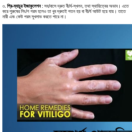
৩.
প্রি-ম্যাচুর ইজাকুলেশন
: সহ/বাসে দ্রুত বী/র্য-স্খলন, তথা স্থায়িত্বের অভাব। এতে
করে পুরুষের লিং/গ গরম হলেও তা খুব দ্রুতই পতন হয় বা বী/র্য আউট হয়ে যায়। তাতে
নারী এবং কেউ পরম সুখলাভ করতে পারে না।