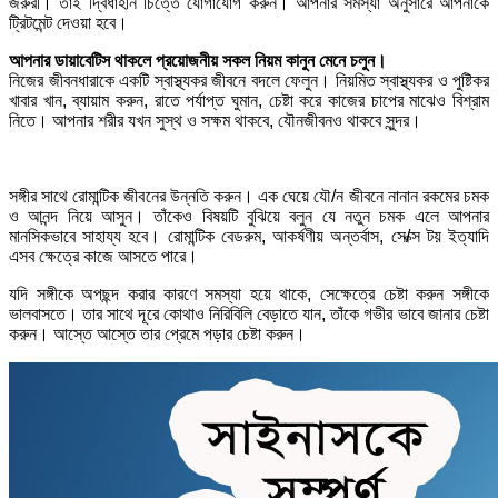
জরুরী। তাই দ্বিধাহীন চিত্তে যোগাযোগ করুন। আপনার সমস্যা অনুসারে আপনাকে
ট্রিটমেন্ট দেওয়া হবে।
আপনার ডায়াবেটিস থাকলে প্রয়োজনীয় সকল নিয়ম কানুন মেনে চলুন।
নিজের জীবনধারাকে একটি স্বাস্থ্যকর জীবনে বদলে ফেলুন। নিয়মিত স্বাস্থ্যকর ও পুষ্টিকর
খাবার খান, ব্যায়াম করুন, রাতে পর্যাপ্ত ঘুমান, চেষ্টা করে কাজের চাপের মাঝেও বিশ্রাম
নিতে। আপনার শরীর যখন সুস্থ ও সক্ষম থাকবে, যৌনজীবনও থাকবে সুন্দর।
সঙ্গীর সাথে রোমান্টিক জীবনের উন্নতি করুন। এক ঘেয়ে যৌ/ন জীবনে নানান রকমের চমক
ও আনন্দ নিয়ে আসুন। তাঁকেও বিষয়টি বুঝিয়ে বলুন যে নতুন চমক এলে আপনার
মানসিকভাবে সাহায্য হবে। রোমান্টিক বেডরুম, আকর্ষণীয় অন্তর্বাস, সে/ক্স টয় ইত্যাদি
এসব ক্ষেত্রে কাজে আসতে পারে।
যদি সঙ্গীকে অপছন্দ করার কারণে সমস্যা হয়ে থাকে, সেক্ষেত্রে চেষ্টা করুন সঙ্গীকে
ভালবাসতে। তার সাথে দূরে কোথাও নিরিবিলি বেড়াতে যান, তাঁকে গভীর ভাবে জানার চেষ্টা
করুন। আস্তে আস্তে তার প্রেমে পড়ার চেষ্টা করুন।