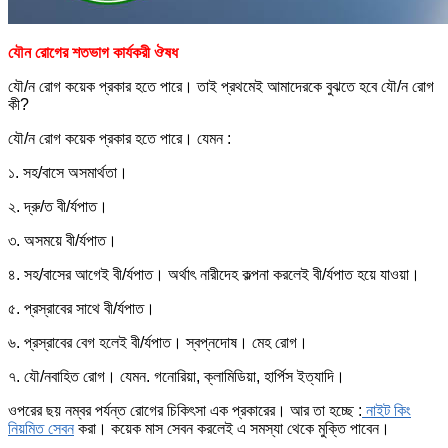
যৌন রোগের শতভাগ কার্যকরী ঔষধ
যৌ/ন রোগ কয়েক প্রকার হতে পারে। তাই প্রথমেই আমাদেরকে বুঝতে হবে যৌ/ন রোগ
কী?
যৌ/ন রোগ কয়েক প্রকার হতে পারে। যেমন :
১. সহ/বাসে অসমার্থতা।
২. দ্রু/ত বী/র্যপাত।
৩. অসময়ে বী/র্যপাত।
৪. সহ/বাসের আগেই বী/র্যপাত। অর্থাৎ নারীদেহ কল্পনা করলেই বী/র্যপাত হয়ে যাওয়া।
৫. প্রস্রাবের সাথে বী/র্যপাত।
৬. প্রস্রাবের বেগ হলেই বী/র্যপাত। স্বপ্নদোষ। মেহ রোগ।
৭. যৌ/নবাহিত রোগ। যেমন. গনোরিয়া, ক্লামিডিয়া, হার্পিস ইত্যাদি।
ওপরের ছয় নম্বর পর্যন্ত রোগের চিকিৎসা এক প্রকারের। আর তা হচ্ছে :
নাইট কিং
নিয়মিত সেবন
করা। কয়েক মাস সেবন করলেই এ সমস্যা থেকে মুক্তি পাবেন।