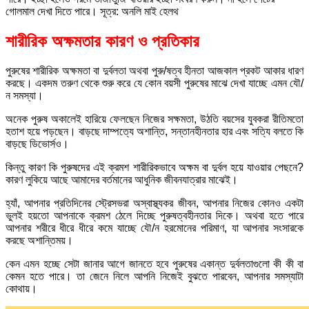
গোলমাল দেখা দিতে পারে। সূত্র: অনলি মাই হেলথ
শারীরিক অক্ষমতার কারণ ও প্রতিকার
পুরুষের শারীরিক অক্ষমতা বা দুর্বলতা অথবা পুরু/ষত্ব হীনতা আজকাল প্রকট আকার ধারণ
করছে। একদম তরুণ থেকে শুরু করে যে কোন বয়সী পুরুষের মাঝে দেখা যাচ্ছে এমন যৌ/
ন সমস্যা।
অনেক পুরুষ অকালেই হারিয়ে ফেলছেন নিজের সক্ষমতা, উঠতি বয়সের যুবকরা রীতিমতো
হতাশ হয়ে পড়ছেন। বাড়ছে দাম্পত্যে অশান্তি, সন্তানহীনতার হার এবং সত্যি বলতে কি
বাড়ছে ডিভোর্সও।
কিন্তু কারণ কি পুরুষদের এই ক্রমশ শারীরিকভাবে অক্ষম বা দুর্বল হয়ে যাওয়ার পেছনে?
কারণ লুকিয়ে আছে আমাদের বর্তমানের আধুনিক জীবনযাত্রার মাঝেই।
হ্যাঁ, আপনার প্রতিদিনের স্ট্রেসভরা অস্বাস্থ্যকর জীবন, আপনার নিজের কোনও একটা
ভুলই হয়তো আপনাকে ক্রমশ ঠেলে দিচ্ছে পুরুষত্বহীনতার দিকে। অথবা হতে পারে
আপনার শরীরে ধীরে ধীরে কমে যাচ্ছে যৌ/ন হরমোনের পরিমাণ, যা আপনার সংসারকে
করছে অশান্তিময়।
কেন এমন হচ্ছে সেটা জানার আগে জানতে হবে পুরুষের একান্ত দুর্বলতাগুলো কী কী বা
কেমন হতে পারে। তা জেনে নিলে আপনি নিজেই বুঝতে পারবেন, আপনার সমস্যাটা
কোথায়।