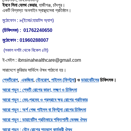
ইবনে সিনা হেলথ কেয়ার
,
হাজীগঞ্জ, চাঁদপুর।
একটি বিশ্বস্ত অনলাইন স্বাস্থ্যসেবা প্রতিষ্ঠান।
মুঠোফোন : »(ইমো/হোয়াটস অ্যাপ)
(চিকিৎসক) : 01762240650
মুঠোফোন : 01960288007
(সকাল দশটা থেকে বিকেল ৫টা)
ই-মেইল : ibnsinahealthcare@gmail.com
সারাদেশে কুরিয়ার সার্ভিসে ঔষধ পাঠানো হয়।
শ্বেতীরোগ
,
একজিমা
,
যৌনরোগ
,
পাইলস (ফিস্টুলা
) ও
ডায়াবেটিসের
চিকিৎসক।
আরো পড়ুন : শ্বেতী রোগের কারণ, লক্ষ্মণ ও চিকিৎসা
আরো পড়ুন : মেহ-প্রমেহ ও প্রস্রাবে ক্ষয় রোগের প্রতিকার
আরো পড়ুন : অর্শ গেজ পাইলস বা ফিস্টুলা রোগের চিকিৎসা
আরো পড়ুন : ডায়াবেটিস প্রতিকারে শক্তিশালী ভেষজ ঔষধ
আরো পড়ুন : যৌন রোগের শতভাগ কার্যকরী ঔষধ