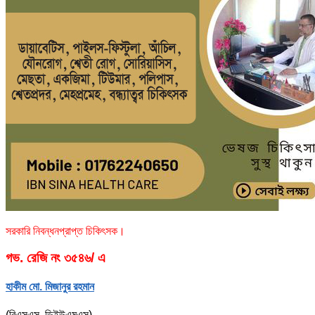
সরকারি নিবন্ধনপ্রাপ্ত চিকিৎসক।
গভ. রেজি নং ৩৫৪৬/ এ
হাকীম মো. মিজানুর রহমান
(বিএসএস, ডিইউএমএস)