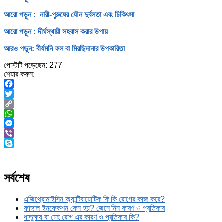
আরো পড়ুন : নারী-পুরুষের যৌন দুর্বলতা এবং চিকিৎসা
আরো পড়ুন : দীর্ঘস্থায়ী সহবাস করার উপায়
আরও পড়ুন: বীর্যমনি ফল বা মিরছিদানার উপকারিতা
পোস্টটি পড়েছেন:
277
শেয়ার করুন:
Facebook
Twitter
Copy
Link
WhatsApp
Messenger
Viber
Skype
সর্বশেষ
এজিথ্রোমাইসিন অ্যান্টিবায়োটিক কি কি রোগের কাজ করে?
ফাঙ্গাল ইনফেকশন কেন হয়? জেনে নিন কারণ ও প্রতিকার
ধাতুক্ষয় বা মেহ রোগ এর কারণ ও প্রতিকার কি?