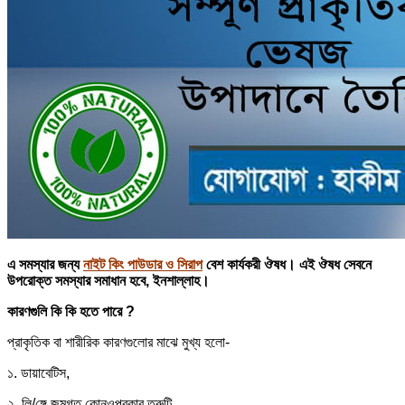
এ সমস্যার জন্য
নাইট কিং পাউডার ও সিরাপ
বেশ কার্যকরী ঔষধ। এই ঔষধ সেবনে
উপরোক্ত সমস্যার সমাধান হবে, ইনশাল্লাহ।
কারণগুলি কি কি হতে পারে ?
প্রাকৃতিক বা শারীরিক কারণগুলোর মাঝে মুখ্য হলো-
১. ডায়াবেটিস,
২. লি/ঙ্গে জন্মগত কোনওপ্রকার ত্রুটি,