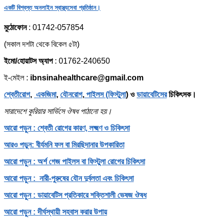
একটি বিশ্বস্ত অনলাইন স্বাস্থ্যসেবা প্রতিষ্ঠান।
মুঠোফোন
: 01742-057854
(সকাল দশটা থেকে বিকেল ৫টা)
ইমো/হোয়াটস অ্যাপ
: 01762-240650
ই-মেইল :
ibnsinahealthcare@gmail.com
শ্বেতীরোগ
,
একজিমা
,
যৌনরোগ
,
পাইলস (ফিস্টুলা
) ও
ডায়াবেটিসের
চিকিৎসক।
সারাদেশে কুরিয়ার সার্ভিসে ঔষধ পাঠানো হয়।
আরো পড়ুন : শ্বেতী রোগের কারণ, লক্ষ্মণ ও চিকিৎসা
আরও পড়ুন: বীর্যমনি ফল বা মিরছিদানার উপকারিতা
আরো পড়ুন : অর্শ গেজ পাইলস বা ফিস্টুলা রোগের চিকিৎসা
আরো পড়ুন : নারী-পুরুষের যৌন দুর্বলতা এবং চিকিৎসা
আরো পড়ুন : ডায়াবেটিস প্রতিকারে শক্তিশালী ভেষজ ঔষধ
আরো পড়ুন : দীর্ঘস্থায়ী সহবাস করার উপায়