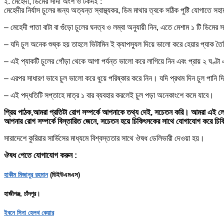
২. মেহেদী, ডিমের সাদা অংশ ও টকদই :
মেহেদীর নির্যাস চুলের জন্য অত্যন্ত স্বাস্থ্যকর, ডিম মাথার ত্বকে সঠিক পুষ্টি যোগ
– মেহেদী পাতা বাটা বা গুঁড়ো চুলের ঘনত্ব ও লম্বা অনুযায়ী নিন, এতে মেশাম ১ টি ডিম
– যদি চুল অনেক শুষ্ক হয় তাহলে ভিটামিন ই ক্যাপস্যুল দিয়ে ভালো করে হেয়ার প্যাক ত
– এই প্যাকটি চুলের গোঁড়া থেকে আগা পর্যন্ত ভালো করে লাগিয়ে নিন এবং প্রায় ২ ঘণ্ট
– এরপর সাধারণ ভাবে চুল ভালো করে ধুয়ে পরিষ্কার করে নিন। যদি প্রথম দিন চুল পানি 
– এই পদ্ধতিটি সপ্তাহে মাত্র ১ বার ব্যবহার করলেই চুল পড়া অনেকাংশে কমে যাবে।
প্রিয় পাঠক,আমরা প্রতিটা রোগ সম্পর্কে আপনাকে তথ্য দেই, সচেতন করি। আমরা এই লেখ
আপনার রোগ সম্পর্কে বিস্তারিত জেনে, সচেতন হয়ে চিকিৎসকের সাথে যোগাযোগ করে চি
সারাদেশে কুরিয়ার সার্ভিসের মাধ্যমে বিশ্বস্ততার সাথে ঔষধ ডেলিভারী দেওয়া হয়।
ঔষধ পেতে যোগাযোগ করুন :
হাকীম মিজানুর রহমান
(ডিইউএমএস)
হাজীগঞ্জ, চাঁদপুর।
ইবনে সিনা হেলথ কেয়ার