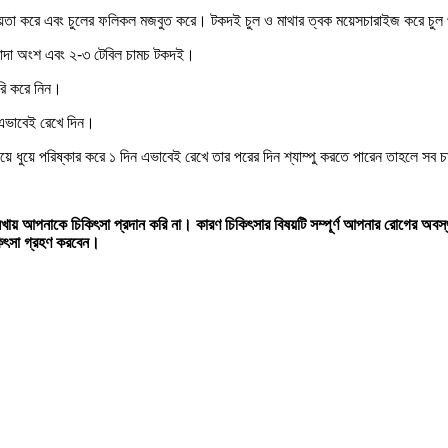
াতে সহায়তা করে এবং চুলের ফলিকল মজবুত করে। টকদই চুল ও মাথার ত্বক ময়েসচারাইজ করে চু
ের সাদা অংশ এবং ২-৩ টেবিল চামচ টকদই।
ৈরি করে নিন।
া এভাবেই রেখে দিন।
দিয়ে ধুয়ে পরিষ্কার করে ১ দিন এভাবেই রেখে তার পরের দিন শ্যাম্পু করতে পারেন তাহলে 
ায় আপনাকে চিকিৎসা প্রদান করি না। কারণ চিকিৎসার বিষয়টি সম্পূর্ণ আপনার রোগের অবস
কিৎসা গ্রহণ করবেন।