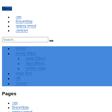
Menu
হোম
ডিসক্লেইমার
আমাদের সম্পর্কে
যোগাযোগ
মূলপাতা
আপনার চিকিত্‍সা
ঘরোয়া চিকিৎসা
বিকল্প চিকিৎসা
মানসিক স্বাস্থ্য
স্বাস্থ্য টিপস
পুষ্টি
অন্যান্য
Pages
হোম
ডিসক্লেইমার