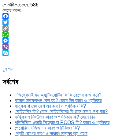
পোস্টটি পড়েছেন:
586
শেয়ার করুন:
Facebook
Twitter
Copy
Link
WhatsApp
Messenger
Viber
Skype
চুল পড়া
সর্বশেষ
এজিথ্রোমাইসিন অ্যান্টিবায়োটিক কি কি রোগের কাজ করে?
ফাঙ্গাল ইনফেকশন কেন হয়? জেনে নিন কারণ ও প্রতিকার
ধাতুক্ষয় বা মেহ রোগ এর কারণ ও প্রতিকার কি?
সোরিয়াসিস কি? কোন সোরিয়াসিসের কি রকম লক্ষণ দেখা যায়?
ব্রঙ্কিয়াল ফিস্টুলার কারণ ও প্রতিকার কি? জেনে নিন
পলিসিস্টিক ওভারি সিন্ড্রোম বা PCOS কি? কারণ ও প্রতিকার
পেরোনিস ডিজিজ এর কারণ ও চিকিৎসা কি?
শ্বেতী রোগের কারণ ও সাধারণ মানুষের ভুল ধারণা