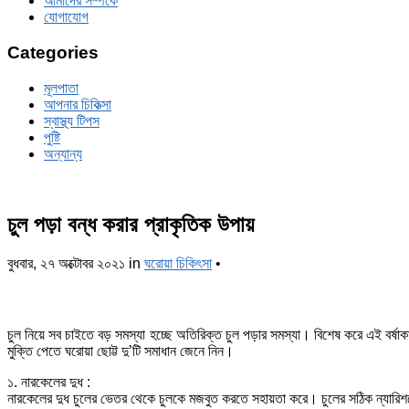
আমাদের সম্পর্কে
যোগাযোগ
Categories
মূলপাতা
আপনার চিকিত্‍সা
স্বাস্থ্য টিপস
পুষ্টি
অন্যান্য
চুল পড়া বন্ধ করার প্রাকৃতিক উপায়
বুধবার, ২৭ অক্টোবর ২০২১
in
ঘরোয়া চিকিৎসা
•
চুল নিয়ে সব চাইতে বড় সমস্যা হচ্ছে অতিরিক্ত চুল পড়ার সমস্যা। বিশেষ করে এই বর্ষা
মুক্তি পেতে ঘরোয়া ছোট্ট দু’টি সমাধান জেনে নিন।
১. নারকেলের দুধ :
নারকেলের দুধ চুলের ভেতর থেকে চুলকে মজবুত করতে সহায়তা করে। চুলের সঠিক ন্যারিশম