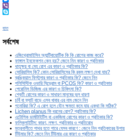
Messenger
Viber
Skype
হাত
সর্বশেষ
এজিথ্রোমাইসিন অ্যান্টিবায়োটিক কি কি রোগের কাজ করে?
ফাঙ্গাল ইনফেকশন কেন হয়? জেনে নিন কারণ ও প্রতিকার
ধাতুক্ষয় বা মেহ রোগ এর কারণ ও প্রতিকার কি?
সোরিয়াসিস কি? কোন সোরিয়াসিসের কি রকম লক্ষণ দেখা যায়?
ব্রঙ্কিয়াল ফিস্টুলার কারণ ও প্রতিকার কি? জেনে নিন
পলিসিস্টিক ওভারি সিন্ড্রোম বা PCOS কি? কারণ ও প্রতিকার
পেরোনিস ডিজিজ এর কারণ ও চিকিৎসা কি?
শ্বেতী রোগের কারণ ও সাধারণ মানুষের ভুল ধারণা
চর্বি বা ফ্যাট বাড়ে এসব খাবার এর নাম জেনে নিন
গনোরিয়া কি? এ রোগ হলে যৌন ক্ষমতা কমে যায় একথা কি সঠিক?
Lichen planus কি ধরনের রোগ? প্রতিকার কি?
এটোপিক ডার্মাটাইটিস বা একজিমা রোগের কারণ ও প্রতিকার কি?
ফলিকুলাইটিস: কারণ, লক্ষণ, প্রতিকার ও প্রতিরোধ
মূত্রনালীতে পাথর হতে পারে যেসব কারণে : জেনে নিন প্রতিকারের উপায়
টিউমার কি? জেনে নিন টিউমার এর কারণ ও প্রতিকার