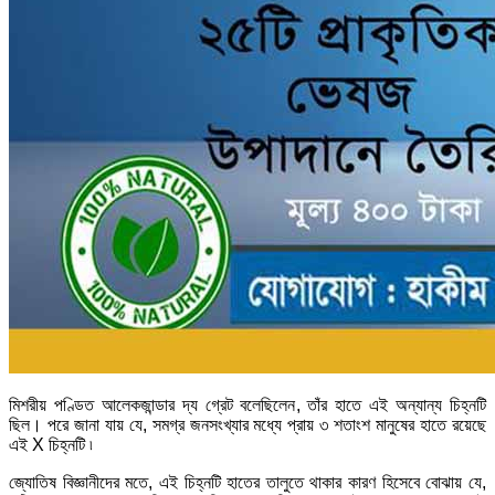
মিশরীয় পণ্ডিত আলেকজান্ডার দ্য গ্রেট বলেছিলেন, তাঁর হাতে এই অন্যান্য চিহ্নটি
ছিল। পরে জানা যায় যে, সমগ্র জনসংখ্যার মধ্যে প্রায় ৩ শতাংশ মানুষের হাতে রয়েছে
এই X চিহ্নটি ৷
জ্যোতিষ বিজ্ঞানীদের মতে, এই চিহ্নটি হাতের তালুতে থাকার কারণ হিসেবে বোঝায় যে,