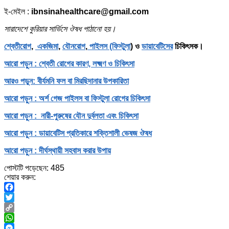
ই-মেইল :
ibnsinahealthcare@gmail.com
সারাদেশে কুরিয়ার সার্ভিসে ঔষধ পাঠানো হয়।
শ্বেতীরোগ
,
একজিমা
,
যৌনরোগ
,
পাইলস (ফিস্টুলা
) ও
ডায়াবেটিসের
চিকিৎসক।
আরো পড়ুন : শ্বেতী রোগের কারণ, লক্ষ্মণ ও চিকিৎসা
আরও পড়ুন: বীর্যমনি ফল বা মিরছিদানার উপকারিতা
আরো পড়ুন : অর্শ গেজ পাইলস বা ফিস্টুলা রোগের চিকিৎসা
আরো পড়ুন : নারী-পুরুষের যৌন দুর্বলতা এবং চিকিৎসা
আরো পড়ুন : ডায়াবেটিস প্রতিকারে শক্তিশালী ভেষজ ঔষধ
আরো পড়ুন : দীর্ঘস্থায়ী সহবাস করার উপায়
পোস্টটি পড়েছেন:
485
শেয়ার করুন:
Facebook
Twitter
Copy
Link
WhatsApp