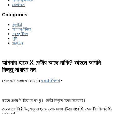
আমাদের সম্পর্কে
যোগাযোগ
Categories
মূলপাতা
আপনার চিকিত্‍সা
স্বাস্থ্য টিপস
পুষ্টি
অন্যান্য
আপনার হাতে X লেটার আছে নাকি? তাহলে আপনি
কিন্তু সাধারণ নন
সোমবার, ১ নভেম্বর ২০২১
in
ঘরোয়া চিকিৎসা
•
হাতের রেখায় নির্ধারিত হয় ভাগ্য। এমনটা বিশ্বাস করেন অনেকেই।
তবে জানেন কি? কিছু মানুষের হাতের রেখার মধ্যে লুকিয়ে থাকে X. জেনে নিন কি এই X-
এর রহস্য!