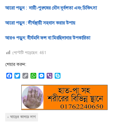
আরো পড়ুন : নারী-পুরুষের যৌন দুর্বলতা এবং চিকিৎসা
আরো পড়ুন : দীর্ঘস্থায়ী সহবাস করার উপায়
আরও পড়ুন: বীর্যমনি ফল বা মিরছিদানার উপকারিতা
পোস্টটি পড়েছেন:
461
শেয়ার করুন:
F
T
C
W
M
V
S
a
w
o
h
e
i
k
c
i
p
a
s
b
y
e
t
y
t
s
e
p
b
t
L
s
e
r
e
o
e
i
A
n
o
r
n
p
g
k
k
p
e
ঘাড়ের কালচে দাগ
r