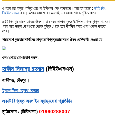
ওপরের ছয় নম্বর পর্যন্ত রোগের চিকিৎসা এক প্রকারের। আর তা হচ্ছে :
নাইট কিং
নিয়মিত সেবন
করা। কয়েক মাস সেবন করলেই এ সমস্যা থেকে মুক্তি পাবেন।
নাইট কিং খুব ভালো মানের ঔষধ। যা সেবন আপনি দ্রুত বী/র্যপাত থেকে মুক্তি পাবেন।
আর সাত নম্বর রোগগুলো থেকে মুক্তি পেতে হলে দীর্ঘদিন যাবত ঔষধ সেবন করতে
হবে।
সারাদেশে কুরিয়ার সার্ভিসের মাধ্যমে বিশ্বস্ততার সাথে ঔষধ ডেলিভারী দেওয়া হয়।
ঔষধ পেতে যোগাযোগ করুন :
হাকীম মিজানুর রহমান
(ডিইউএমএস)
হাজীগঞ্জ, চাঁদপুর।
ইবনে সিনা হেলথ কেয়ার
একটি বিশ্বস্ত অনলাইন স্বাস্থ্যসেবা প্রতিষ্ঠান।
মুঠোফোন
: (
চিকিৎসক)
01960288007