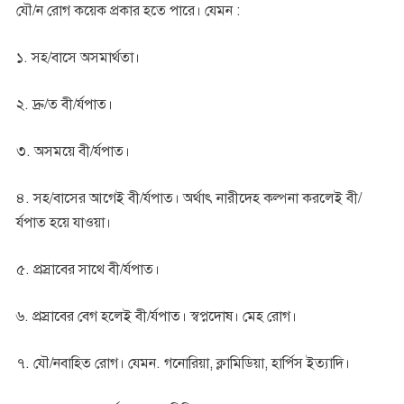
যৌ/ন রোগ কয়েক প্রকার হতে পারে। যেমন :
১. সহ/বাসে অসমার্থতা।
২. দ্রু/ত বী/র্যপাত।
৩. অসময়ে বী/র্যপাত।
৪. সহ/বাসের আগেই বী/র্যপাত। অর্থাৎ নারীদেহ কল্পনা করলেই বী/
র্যপাত হয়ে যাওয়া।
৫. প্রস্রাবের সাথে বী/র্যপাত।
৬. প্রস্রাবের বেগ হলেই বী/র্যপাত। স্বপ্নদোষ। মেহ রোগ।
৭. যৌ/নবাহিত রোগ। যেমন. গনোরিয়া, ক্লামিডিয়া, হার্পিস ইত্যাদি।