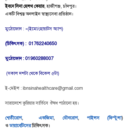
ইবনে সিনা হেলথ কেয়ার
,
হাজীগঞ্জ, চাঁদপুর।
একটি বিশ্বস্ত অনলাইন স্বাস্থ্যসেবা প্রতিষ্ঠান।
মুঠোফোন : »(ইমো/হোয়াটস অ্যাপ)
(চিকিৎসক) : 01762240650
মুঠোফোন : 01960288007
(সকাল দশটা থেকে বিকেল ৫টা)
ই-মেইল : ibnsinahealthcare@gmail.com
সারাদেশে কুরিয়ার সার্ভিসে ঔষধ পাঠানো হয়।
শ্বেতীরোগ
,
একজিমা
,
যৌনরোগ
,
পাইলস (ফিস্টুলা
)
ও
ডায়াবেটিসের
চিকিৎসক।