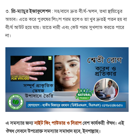
৩.
প্রি-ম্যাচুর ইজাকুলেশন
: সহ/বাসে দ্রুত বী/র্য-স্খলন, তথা স্থায়িত্বের
অভাব। এতে করে পুরুষের লিং/গ গরম হলেও তা খুব দ্রুতই পতন হয় বা
বী/র্য আউট হয়ে যায়। তাতে নারী এবং কেউ পরম সুখলাভ করতে পারে
না।
এ সমস্যার জন্য
নাইট কিং পাউডার ও সিরাপ
বেশ কার্যকরী ঔষধ। এই
ঔষধ সেবনে উপরোক্ত সমস্যার সমাধান হবে, ইনশাল্লাহ।