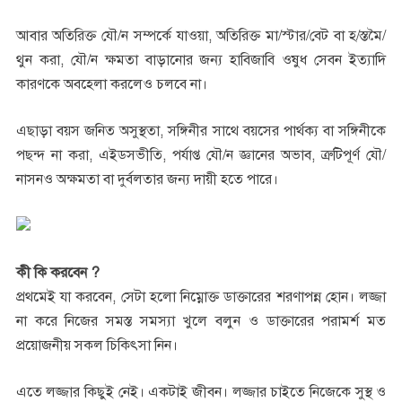
আবার অতিরিক্ত যৌ/ন সম্পর্কে যাওয়া, অতিরিক্ত মা/স্টার/বেট বা হ/স্তমৈ/
থুন করা, যৌ/ন ক্ষমতা বাড়ানোর জন্য হাবিজাবি ওষুধ সেবন ইত্যাদি
কারণকে অবহেলা করলেও চলবে না।
এছাড়া বয়স জনিত অসুস্থতা, সঙ্গিনীর সাথে বয়সের পার্থক্য বা সঙ্গিনীকে
পছন্দ না করা, এইডসভীতি, পর্যাপ্ত যৌ/ন জ্ঞানের অভাব, ত্রুটিপূর্ণ যৌ/
নাসনও অক্ষমতা বা দুর্বলতার জন্য দায়ী হতে পারে।
কী কি করবেন ?
প্রথমেই যা করবেন, সেটা হলো নিম্নোক্ত ডাক্তারের শরণাপন্ন হোন। লজ্জা
না করে নিজের সমস্ত সমস্যা খুলে বলুন ও ডাক্তারের পরামর্শ মত
প্রয়োজনীয় সকল চিকিৎসা নিন।
এতে লজ্জার কিছুই নেই। একটাই জীবন। লজ্জার চাইতে নিজেকে সুস্থ ও