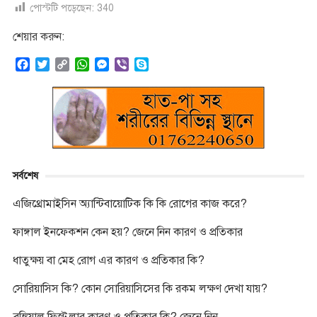
পোস্টটি পড়েছেন:
340
শেয়ার করুন:
F
T
C
W
M
V
S
a
w
o
h
e
i
k
c
i
p
a
s
b
y
e
t
y
t
s
e
p
b
t
L
s
e
r
e
o
e
i
A
n
o
r
n
p
g
k
k
p
e
সর্বশেষ
r
এজিথ্রোমাইসিন অ্যান্টিবায়োটিক কি কি রোগের কাজ করে?
ফাঙ্গাল ইনফেকশন কেন হয়? জেনে নিন কারণ ও প্রতিকার
ধাতুক্ষয় বা মেহ রোগ এর কারণ ও প্রতিকার কি?
সোরিয়াসিস কি? কোন সোরিয়াসিসের কি রকম লক্ষণ দেখা যায়?