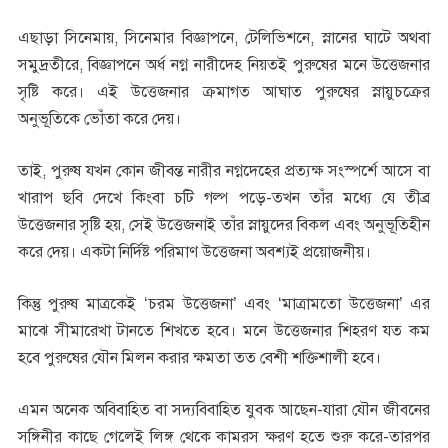
এছাড়া সিনেমায়, সিনেমার বিজ্ঞাপনে, টেলিভিশনে, স্নানের ঘাটে অথবা
সমুদ্রতীরে, বিজ্ঞাপনে অর্ধ নগ্ন নারীদেহ নিয়তই পুরুষের মনে উত্তেজনার
সৃষ্টি করে। এই উত্তেজনার ক্রমাগত আঘাত পুরুষের স্নায়ুচক্রের
অনুভূতিকে ভোঁতা করে দেয়।
তাই, পুরুষ যখন কোন জীবন্ত নারীর নগ্নদেহের প্রত্যক্ষ সংস্পর্শে আসে বা
খারাপ ছবি দেখে কিংবা চটি গল্প পড়ে-তখন তাঁর মধ্যে যে তীব্র
উত্তেজনার সৃষ্টি হয়, সেই উত্তেজনাই তাঁর স্নায়ুদের বিকল এবং অনুভূতিহীন
করে দেয়। একটা নির্দিষ্ট পরিমাণ উত্তেজনা অবশ্যই প্রয়োজনীয়।
কিন্তু পুরুষ মাত্রকেই ‘চরম উত্তেজনা’ এবং ‘মাত্রামতো উত্তেজনা’ এর
মাঝে সীমারেখা টানতে শিখতে হবে। মনে উত্তেজনার শিহরণ যত কম
হবে পুরুষের যৌন মিলন করার ক্ষমতা তত বেশী শক্তিশালী হবে।
এমন অনেক অবিবাহিত বা সদ্যবিবাহিত যুবক আছেন-যারা যৌন জীবনের
সঙ্গিনীর কাছে গেলেই লিঙ্গ থেকে কামরস ক্ষরণ হতে শুরু করে-তারপর