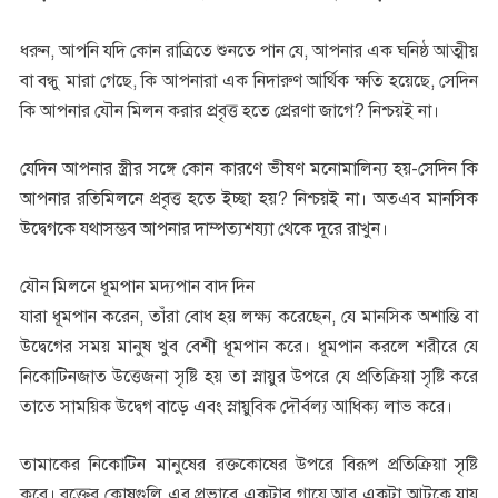
ধরুন, আপনি যদি কোন রাত্রিতে শুনতে পান যে, আপনার এক ঘনিষ্ঠ আত্মীয়
বা বন্ধু মারা গেছে, কি আপনারা এক নিদারুণ আর্থিক ক্ষতি হয়েছে, সেদিন
কি আপনার যৌন মিলন করার প্রবৃত্ত হতে প্রেরণা জাগে? নিশ্চয়ই না।
যেদিন আপনার স্ত্রীর সঙ্গে কোন কারণে ভীষণ মনোমালিন্য হয়-সেদিন কি
আপনার রতিমিলনে প্রবৃত্ত হতে ইচ্ছা হয়? নিশ্চয়ই না। অতএব মানসিক
উদ্বেগকে যথাসম্ভব আপনার দাম্পত্যশয্যা থেকে দূরে রাখুন।
যৌন মিলনে ধূমপান মদ্যপান বাদ দিন
যারা ধূমপান করেন, তাঁরা বোধ হয় লক্ষ্য করেছেন, যে মানসিক অশান্তি বা
উদ্বেগের সময় মানুষ খুব বেশী ধূমপান করে। ধূমপান করলে শরীরে যে
নিকোটিনজাত উত্তেজনা সৃষ্টি হয় তা স্নায়ুর উপরে যে প্রতিক্রিয়া সৃষ্টি করে
তাতে সাময়িক উদ্বেগ বাড়ে এবং স্নায়ুবিক দৌর্বল্য আধিক্য লাভ করে।
তামাকের নিকোটিন মানুষের রক্তকোষের উপরে বিরূপ প্রতিক্রিয়া সৃষ্টি
করে। রক্তের কোষগুলি এর প্রভাবে একটার গায়ে আর একটা আটকে যায়