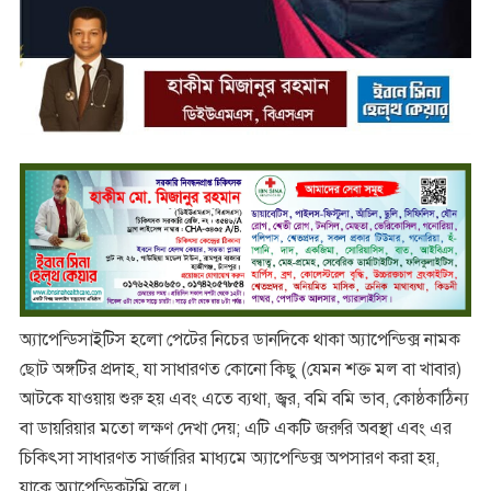
অ্যাপেন্ডিসাইটিস হলো পেটের নিচের ডানদিকে থাকা অ্যাপেন্ডিক্স নামক
ছোট অঙ্গটির প্রদাহ, যা সাধারণত কোনো কিছু (যেমন শক্ত মল বা খাবার)
আটকে যাওয়ায় শুরু হয় এবং এতে ব্যথা, জ্বর, বমি বমি ভাব, কোষ্ঠকাঠিন্য
বা ডায়রিয়ার মতো লক্ষণ দেখা দেয়; এটি একটি জরুরি অবস্থা এবং এর
চিকিৎসা সাধারণত সার্জারির মাধ্যমে অ্যাপেন্ডিক্স অপসারণ করা হয়,
যাকে অ্যাপেন্ডিকটমি বলে।