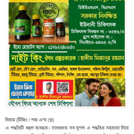
বিরাম (টিজিং / পজ এন্ড প্লে)
এ পদ্ধতিটি বহুল ব্যবহৃত। সাধারনত সব যুগল এ পদ্ধতির সহায়তা নিয়ে