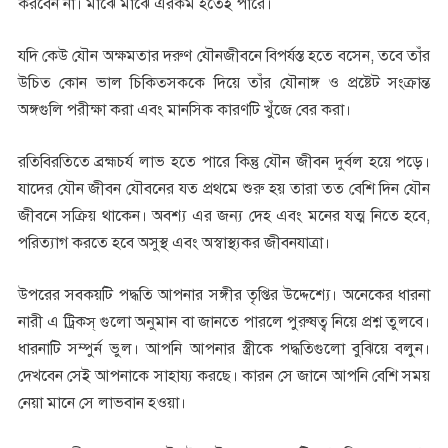
করবেন না। মাঝে মাঝে এরকম হতেই পারে।
যদি কেউ যৌন অক্ষমতার দরুণ যৌনজীবনে বিপর্যস্ত হতে বসেন, তবে তাঁর
উচিত্‍ কোন ভাল চিকিত্‍সককে দিয়ে তাঁর যৌনাঙ্গ ও প্রষ্টেট সংক্রান্ত
অঙ্গগুলি পরীক্ষা করা এবং মানসিক কারণটি খুঁজে বের করা।
রতিবিরতিতে ব্রহ্মচর্য লাভ হতে পারে কিন্তু যৌন জীবন দুর্বল হয়ে পড়ে।
যাদের যৌন জীবন যৌবনের যত প্রথমে শুরু হয় তারা তত বেশি দিন যৌন
জীবনে সক্রিয় থাকেন। অবশ্য এর জন্য দেহ এবং মনের যত্ম নিতে হবে,
পরিত্যাগ করতে হবে অসুস্থ এবং অস্বাস্থ্যকর জীবনযাত্রা।
উপরের সবকয়টি পদ্ধতি আপনার সঙ্গীর তৃপ্তির উদ্দেশ্যে। অনেকের ধারনা
নারী এ ট্রিকস্ গুলো অনুমান বা জানতে পারলে পুরুষত্ব নিয়ে প্রশ্ন তুলবে।
ধারনাটি সম্পুর্ন ভুল। আপনি আপনার স্ত্রীকে পদ্ধতিগুলো বুঝিয়ে বলুন।
দেখবেন সেই আপনাকে সাহায্য করছে। কারন সে জানে আপনি বেশি সময়
নেয়া মানে সে লাভবান হওয়া।