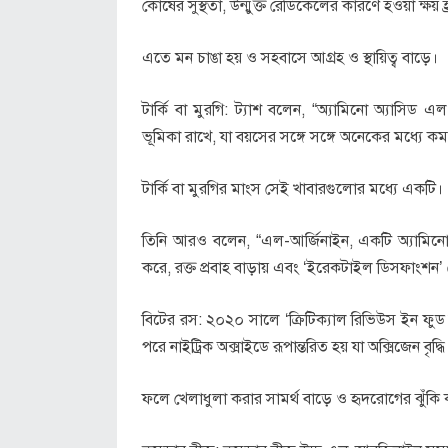
কোষের সুস্থতা, উন্মুক্ত রেডিকেলের কারণে হওয়া ক্
এতে মন চাঙা হয় ও সহবাসে আগ্রহ ও স্থায়িত্ব বাড়ে।
টার্কি বা মুরগি: ট্যাশ বলেন, “অ্যামিনো অ্যাসিড এ
ভূমিকা রাখে, যা বয়সের সঙ্গে সঙ্গে অনেকের মধ্যে ক
টার্কি বা মুরগির মাংস সেই খাবারগুলোর মধ্যে একটি।
তিনি আরও বলেন, “এল-আর্জিনাইন, একটি অ্যামিনো 
করে, রক্ত প্রবাহ বাড়ায় এবং ‘ইরেকটাইল ডিসফাংশন’
বিটের রস: ২০২০ সালে ‘ক্রিটিক্যাল রিভিউস ইন ফুড সা
পরে নাইট্রিক অক্সাইডে রূপান্তরিত হয় যা অক্সিজেন বৃদ্ধি 
ফলে খেলাধুলা করার সামর্থ বাড়ে ও হৃদরোগের ঝুঁকি