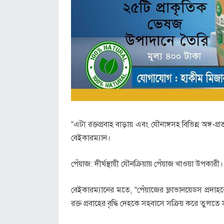
“এটা রক্তপ্রবাহ বাড়ায় এবং যৌনাঙ্গসহ বিভিন্ন অঙ্গ-প
বেইকারম্যান।
পেঁয়াজ: দীর্ঘস্থায়ী যৌনক্রিয়ায় পেঁয়াজ খাওয়া উপকারী।
বেইকারম্যানের মতে, “পেঁয়াজের ফ্লাভানয়েডস প্রদাহ
রক্ত প্রবাহের বৃদ্ধি দেহকে সহবাসে সক্রিয় করে তুলত