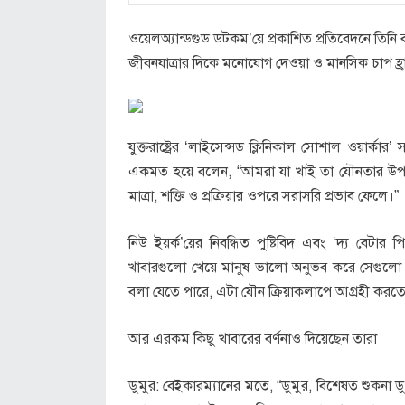
ওয়েলঅ্যান্ডগুড ডটকম’য়ে প্রকাশিত প্রতিবেদনে তিনি বলে
জীবনযাত্রার দিকে মনোযোগ দেওয়া ও মানসিক চাপ হ্র
যুক্তরাষ্ট্রের ‘লাইসেন্সড ক্লিনিকাল সোশাল ওয়ার্কার’
একমত হয়ে বলেন, “আমরা যা খাই তা যৌনতার উপভো
মাত্রা, শক্তি ও প্রক্রিয়ার ওপরে সরাসরি প্রভাব ফেলে।”
নিউ ইয়র্ক’য়ের নিবন্ধিত পুষ্টিবিদ এবং ‘দ্য বেট
খাবারগুলো খেয়ে মানুষ ভালো অনুভব করে সেগুলো প
বলা যেতে পারে, এটা যৌন ক্রিয়াকলাপে আগ্রহী করতে 
আর এরকম কিছু খাবারের বর্ণনাও দিয়েছেন তারা।
ডুমুর: বেইকারম্যানের মতে, “ডুমুর, বিশেষত শুকনা ডুম