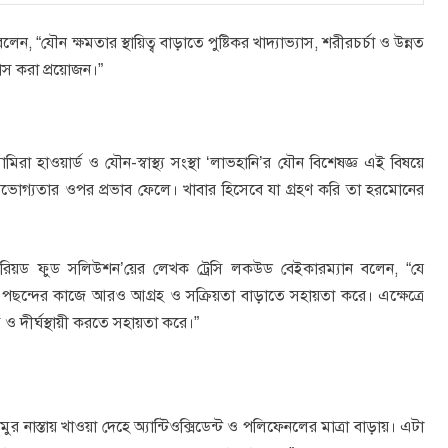
ন, “যৌন ক্ষমতার স্থায়িত্ব বাড়াতে পুষ্টিকর খাদ্যাভ্যাস, শরীরচর্চা ও উন্নত
াস করা প্রয়োজন।”
 সামিরা হাওয়ার্ড ও যৌন-স্বাস্থ্য সংস্থা ‘লাভহানি’র যৌন বিশেষজ্ঞ এই বিষয়ে
গ্যতার ওপর প্রভাব ফেলে। খাবার হিসেবে যা গ্রহণ করি তা হরমোনের
ার পিরিয়ড ফুড সলিউশন’য়ের লেখক ট্রেসি লকউড বেইকারম্যান বলেন, “যে
ছন্দের কাজে আরও আগ্রহ ও সক্রিয়তা বাড়াতে সহায়তা করে। এক্ষেত্রে
ও দীর্ঘস্থায়ী করতে সহায়তা করে।”
ুর নাস্তায় খাওয়া দেহে অ্যান্টিওক্সিডেন্ট ও পলিফেনলের মাত্রা বাড়ায়। এটা