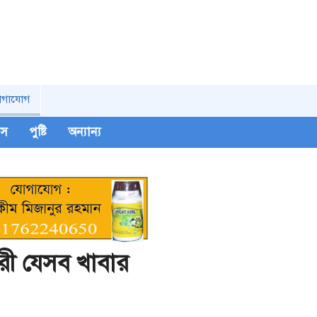
োগাযোগ
িপস
পুষ্টি
অন্যান্য
কারী যেসব খাবার