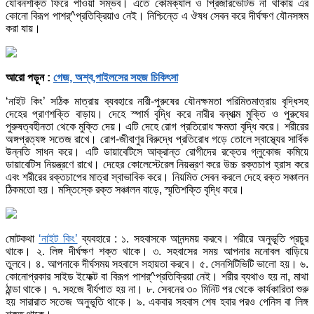
যৌবনশক্তি ফিরে পাওয়া সম্ভব। এতে কেমিক্যাল ও প্রিজারভেটিভ না থাকায় এর
কোনো বিরূপ পাশর্^প্রতিক্রিয়াও নেই। নিশ্চিন্তে এ ঔষধ সেবন করে দীর্ঘক্ষণ যৌনসঙ্গম
করা যায়।
আরো পড়ুন :
গেজ, অশ্ব,পাইলসের সহজ চিকিৎসা
‘নাইট কিং’ সঠিক মাত্রায় ব্যবহারে নারী-পুরুষের যৌনক্ষমতা পরিমিতমাত্রায় বৃদ্ধিসহ
দেহের প্রাণশক্তি বাড়ায়। দেহে স্পার্ম বৃদ্ধি করে নারীর বন্ধাত্ম মুক্তি ও পুরুষের
পুরুষত্বহীনতা থেকে মুক্তি দেয়। এটি দেহে রোগ প্রতিরোধ ক্ষমতা বৃদ্ধি করে। শরীরের
অঙ্গপ্রত্যঙ্গ সতেজ রাখে। রোগ-জীবাণুর বিরুদ্ধে প্রতিরোধ গড়ে তোলে স্বাস্থ্যের সার্বিক
উন্নতি সাধন করে। এটি ডায়াবেটিসে আক্রান্ত রোগীদের রক্তের গ্লুকোজ কমিয়ে
ডায়াবেটিস নিয়ন্ত্রণে রাখে। দেহের কোলেস্টেরেল নিয়ন্ত্রণ করে উচ্চ রক্তচাপ হ্রাস করে
এবং শরীরের রক্তচাপের মাত্রা স্বাভাবিক করে। নিয়মিত সেবন করলে দেহে রক্ত সঞ্চালন
ঠিকমতো হয়। মস্তিস্কে রক্ত সঞ্চালন বাড়ে, স্মৃতিশক্তি বৃদ্ধি করে।
মোটকথা
‘নাইট কিং’
ব্যবহারে : ১. সহবাসকে আনন্দময় করবে। শরীরে অনুভূতি প্রচুর
থাকে। ২. লিঙ্গ দীর্ঘক্ষণ শক্ত থাকে। ৩. সহবাসের সময় আপনার মনোবল বাড়িয়ে
তুলবে। ৪. আপনাকে দীর্ঘসময় সহবাসে সহায়তা করবে। ৫. সেনসিটিভিটি ভালো হয়। ৬.
কোনোপ্রকার সাইড ইফেক্ট বা বিরূপ পাশর্^প্রতিক্রিয়া নেই। শরীর ব্যথাও হয় না, মাথা
ঠান্ডা থাকে। ৭. সহজে বীর্যপাত হয় না। ৮. সেবনের ৩০ মিনিট পর থেকে কার্যকারিতা শুরু
হয় সারারাত সতেজ অনুভূতি থাকে। ৯. একবার সহবাস শেষ হবার পরও পেনিস বা লিঙ্গ