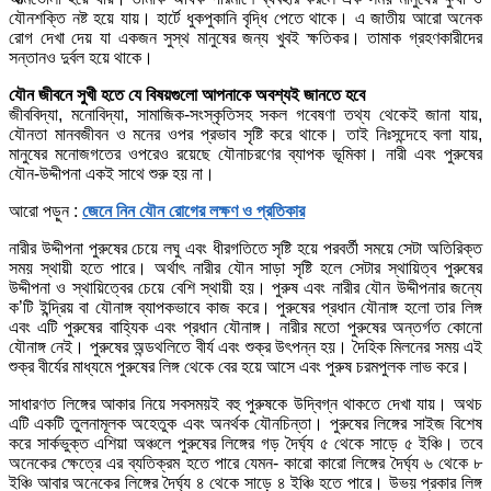
যৌনশক্তি নষ্ট হয়ে যায়। হার্টে ধুকপুকানি বৃদ্ধি পেতে থাকে। এ জাতীয় আরো অনেক
রোগ দেখা দেয় যা একজন সুস্থ মানুষের জন্য খুবই ক্ষতিকর। তামাক গ্রহণকারীদের
সন্তানও দুর্বল হয়ে থাকে।
যৌন জীবনে সুখী হতে যে বিষয়গুলো আপনাকে অবশ্যই জানতে হবে
জীববিদ্যা, মনোবিদ্যা, সামাজিক-সংস্কৃতিসহ সকল গবেষণা তথ্য থেকেই জানা যায়,
যৌনতা মানবজীবন ও মনের ওপর প্রভাব সৃষ্টি করে থাকে। তাই নিঃসন্দেহে বলা যায়,
মানুষের মনোজগতের ওপরেও রয়েছে যৌনাচরণের ব্যাপক ভূমিকা। নারী এবং পুরুষের
যৌন-উদ্দীপনা একই সাথে শুরু হয় না।
আরো পড়ুন :
জেনে নিন যৌন রোগের লক্ষণ ও প্রতিকার
নারীর উদ্দীপনা পুরুষের চেয়ে লঘু এবং ধীরগতিতে সৃষ্টি হয়ে পরবর্তী সময়ে সেটা অতিরিক্ত
সময় স্থায়ী হতে পারে। অর্থাৎ নারীর যৌন সাড়া সৃষ্টি হলে সেটার স্থায়িত্ব পুরুষের
উদ্দীপনা ও স্থায়িত্বের চেয়ে বেশি স্থায়ী হয়। পুরুষ এবং নারীর যৌন উদ্দীপনার জন্যে
ক’টি ইন্দ্রিয় বা যৌনাঙ্গ ব্যাপকভাবে কাজ করে। পুরুষের প্রধান যৌনাঙ্গ হলো তার লিঙ্গ
এবং এটি পুরুষের বাহ্যিক এবং প্রধান যৌনাঙ্গ। নারীর মতো পুরুষের অন্তর্গত কোনো
যৌনাঙ্গ নেই। পুরুষের অন্ডথলিতে বীর্য এবং শুক্র উৎপন্ন হয়। দৈহিক মিলনের সময় এই
শুক্র বীর্যের মাধ্যমে পুরুষের লিঙ্গ থেকে বের হয়ে আসে এবং পুরুষ চরমপুলক লাভ করে।
সাধারণত লিঙ্গের আকার নিয়ে সবসময়ই বহু পুরুষকে উদ্বিগ্ন থাকতে দেখা যায়। অথচ
এটি একটি তুলনামূলক অহেতুক এবং অনর্থক যৌনচিন্তা। পুরুষের লিঙ্গের সাইজ বিশেষ
করে সার্কভুক্ত এশিয়া অঞ্চলে পুরুষের লিঙ্গের গড় দৈর্ঘ্য ৫ থেকে সাড়ে ৫ ইঞ্চি। তবে
অনেকের ক্ষেত্রে এর ব্যতিক্রম হতে পারে যেমন- কারো কারো লিঙ্গের দৈর্ঘ্য ৬ থেকে ৮
ইঞ্চি আবার অনেকের লিঙ্গের দৈর্ঘ্য ৪ থেকে সাড়ে ৪ ইঞ্চি হতে পারে। উভয় প্রকার লিঙ্গ