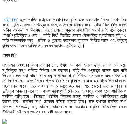
শক্ত থাকে।
‘নাইট কিং’
এন্ডোক্রাইন গ্ল্যান্ডের ক্রিয়াশক্তি বৃদ্ধি এবং হরমোনাল নিঃসরণ স্বাভাবিক
করে। দুর্বল ও অক্ষম নার্ভসমূহকে সবল, সতেজ ও কর্মক্ষম করে। যৌনশক্তি বৃদ্ধি করতে
অতীব কার্যকরী ও নিরাপদ। এতে কোনো প্রকার রাসায়নিক পদার্থ নেই বলে কোনো
পাশর্^প্রতিক্রিয়াও নেই। ‘নাইট কিং’ নিয়মিত সেবনে যৌনশক্তি স্থায়ীভাবে বৃদ্ধি ও
অতি আনন্দদায়ক করে। মহিলা ও পুরুষের হরমোনাল ব্যালেন্স ফিরিয়ে আনে এবং শুক্রানু
বৃদ্ধি করে। ফলে অধিকাংশ ক্ষেত্রে বন্ধ্যাত্ব দূরীভূত হয়।
সেবন বিধি :
সহবাসের আধধণ্টা আগে এক চা চামচ ঔষধ এক কাপ হালকা ঊষ্ণ দুধ বা এক চামচ
মধুমিশ্রিত উষ্ণ পানিতে মিশিয়ে পান করবেন। নাইট কিং শুধুমাত্র হালকা গরম পানি
দিয়েও সেবন করা যায়। তবে মধু বা দুধের সাথে মিশিয়ে পান করলে এর কার্যকারিতা
বেশিক্ষণ থাকে। এতে লিঙ্গের শক্তি ধীরে ধীরে বৃদ্ধি পাবে এবং এক রাতে তিন-চারবারও
সহবাস করা যাবে। তবে এ সময় শান্ত করতে হবে মন। মনে কোনো ঋনাত্মক ভাবনা বা
দুশ্চিন্তা আনলে চলবে না। কারণ স্বল্পস্থায়ী যৌনতার একমাত্র কারণ হলো শারীরিক ও
মানসিক অস্থিরতা। নিজেকে শারীরিক মিলনের জন্যে মানসিক ও শারীরিকভাবে তৈরি
করতে হবে। মানসিক চাপ, উদ্বেগ কমিয়ে আনতে হবে। মনে রাখবেন মানসিক চাপ,
উদ্বেগ, উৎকণ্ঠা, মদ, তামাক, ডায়াবেটিস ও অন্যান্য ওষুধের অতিরিক্ত সেবন
দীর্ঘস্থায়ী যৌনতার ক্ষেত্রে বাধা সষ্টি করতে পারে।