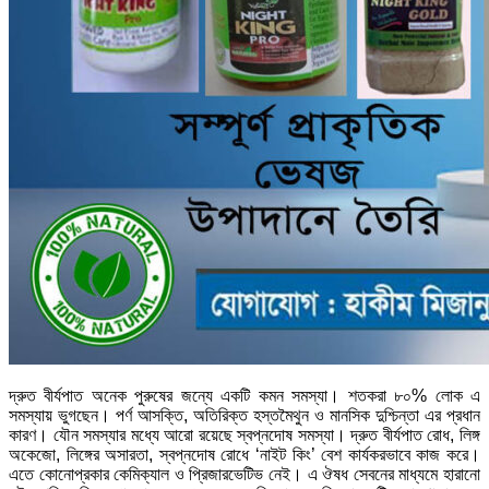
দ্রুত বীর্যপাত অনেক পুরুষের জন্যে একটি কমন সমস্যা। শতকরা ৮০% লোক এ
সমস্যায় ভুগছেন। পর্ণ আসক্তি, অতিরিক্ত হস্তমৈথুন ও মানসিক দুশ্চিন্তা এর প্রধান
কারণ। যৌন সমস্যার মধ্যে আরো রয়েছে স্বপ্নদোষ সমস্যা। দ্রুত বীর্যপাত রোধ, লিঙ্গ
অকেজো, লিঙ্গের অসারতা, স্বপ্নদোষ রোধে ‘নাইট কিং’ বেশ কার্যকরভাবে কাজ করে।
এতে কোনোপ্রকার কেমিক্যাল ও প্রিজারভেটিভ নেই। এ ঔষধ সেবনের মাধ্যমে হারানো