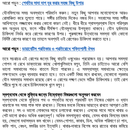
আরো পড়ুন :
শ্বেতির সাদা দাগ দূর করার সহজ কিছু উপায়
যৌনমিলনের সময় অবস্থানে পরিবর্তন করুন। নতুন কিছু আপনার মনোযোগকে আরও
রোমাঞ্চিত করে তুলতে পারে। সঙ্গীর চাহিদার দিকেও নজর দিন। সহবাসের সময় সঙ্গীর
আধিপত্যে লজ্জাবোধ করার কোনো কারণ নেই। ধীরে ধীরে শ্বাসপ্রশ্বাস নিলে পরিশ্রম
কম অনুভব হবে, ফলে শরীর দীর্ঘক্ষণ যৌনমূলনের উপযুক্ত থাকবে। যৌন দুর্বলতার
চিকিৎসা নির্ভর করে রোগের কারণের উপর। পুরুষাঙ্গের উত্থানের সমস্যা যদি কোনো
নির্দিষ্ট রোগের কারণে হয় তাহলে অবশ্যই ওই রোগেরও চিকিৎসা করাতে হবে।
আরো পড়ুন :
ডায়াবেটিস প্রতিকার ও প্রতিরোধে শক্তিশালী ঔষধ
তবে সচরাচর এই রোগের জন্যে কিছু বাড়তি ওষুধেরও প্রয়োজন হয়। আপনার সমস্যা
গোপন না রেখে ডাক্তারের কাছে খোলাখুলিভাবে বলুন, তিনি এর চাইতেও আরো বেশি
ভালো সমাধানের পথও বাতলে দিতে পারবেন। এ সমস্যাসমূহ সমাধানের ক্ষেত্রে
লক্ষণভেদে ওষুধ ব্যবহার করতে হবে। তবে একটি বিষয় মনে রাখবেন, যেকোনো প্রকার
যৌন সমস্যার সমাধান রয়েছে রোগ ও রোগের লক্ষ্মণ ভেদে সঠিক চিকিৎসায়। তাই রোগ
শরীরে পুষে না রেখে চিকিৎসককে খুলে বলুন।
স্বপ্নদোষ থেকে মুক্তির জন্যে নিম্নোক্ত বিষয়গুলো অনুসরণ করবেন
স্বপ্নদোষ থেকে মুক্তির পথ ও পদ্ধতির মধ্যে প্রথমটি হল নিজের খেয়াল ও ধ্যান
ধারণাকে সব সময় পাক সাফ রাখবেন। নিজের মনকে নিজের আয়ত্বে রাখতে আপ্রাণ চেষ্টা
করবেন। সৎ ও ভালো লোকদের সাথে চলাফেরা করবেন। এসবের সাথে সাথে খাবার ও
পেট ভালো রাখাও অধিক গুরুত্বপূর্ণ। অধিক মসলাযুক্ত খাবার, যেসব খাবার বিলম্বে হজম
হয়, সেগুলো যথাসম্ভব কম খাবেন। যেমন-গোশত, কাবাব, ডিম, অধিক পরিমাণে চা পান,
কফি পান, বেগুন, মশুরির ডাল ইত্যাদি। খাবার-দাবারে বিশেষ করে রাতের খাবার কমিয়ে