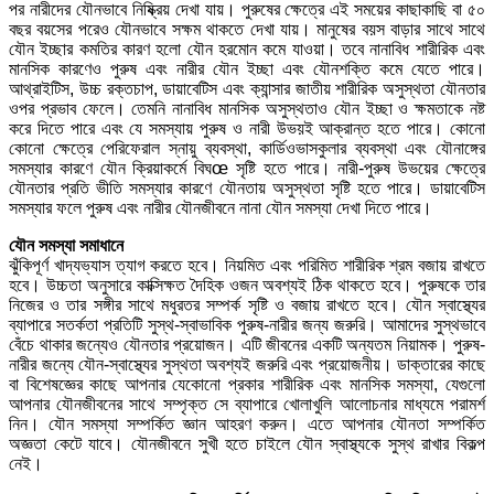
পর নারীদের যৌনভাবে নিষ্ক্রিয় দেখা যায়। পুরুষের ক্ষেত্রে এই সময়ের কাছাকাছি বা ৫০
বছর বয়সের পরেও যৌনভাবে সক্ষম থাকতে দেখা যায়। মানুষের বয়স বাড়ার সাথে সাথে
যৌন ইচ্ছার কমতির কারণ হলো যৌন হরমোন কমে যাওয়া। তবে নানাবিধ শারীরিক এবং
মানসিক কারণেও পুরুষ এবং নারীর যৌন ইচ্ছা এবং যৌনশক্তি কমে যেতে পারে।
আথ্রাইটিস, উচ্চ রক্তচাপ, ডায়াবেটিস এবং ক্যান্সার জাতীয় শারীরিক অসুস্থতা যৌনতার
ওপর প্রভাব ফেলে। তেমনি নানাবিধ মানসিক অসুস্থতাও যৌন ইচ্ছা ও ক্ষমতাকে নষ্ট
করে দিতে পারে এবং যে সমস্যায় পুরুষ ও নারী উভয়ই আক্রান্ত হতে পারে। কোনো
কোনো ক্ষেত্রে পেরিফেরাল স্নায়ু ব্যবস্থা, কার্ডিওভাসকুলার ব্যবস্থা এবং যৌনাঙ্গের
সমস্যার কারণে যৌন ক্রিয়াকর্মে বিঘœ সৃষ্টি হতে পারে। নারী-পুরুষ উভয়ের ক্ষেত্রে
যৌনতার প্রতি ভীতি সমস্যার কারণে যৌনতায় অসুস্থতা সৃষ্টি হতে পারে। ডায়াবেটিস
সমস্যার ফলে পুরুষ এবং নারীর যৌনজীবনে নানা যৌন সমস্যা দেখা দিতে পারে।
যৌন সমস্যা সমাধানে
ঝুঁকিপূর্ণ খাদ্যভ্যাস ত্যাগ করতে হবে। নিয়মিত এবং পরিমিত শারীরিক শ্রম বজায় রাখতে
হবে। উচ্চতা অনুসারে কাক্সিক্ষত দৈহিক ওজন অবশ্যই ঠিক থাকতে হবে। পুরুষকে তার
নিজের ও তার সঙ্গীর সাথে মধুরতর সম্পর্ক সৃষ্টি ও বজায় রাখতে হবে। যৌন স্বাস্থ্যের
ব্যাপারে সতর্কতা প্রতিটি সুস্থ-স্বাভাবিক পুরুষ-নারীর জন্য জরুরি। আমাদের সুস্থভাবে
বেঁচে থাকার জন্যেও যৌনতার প্রয়োজন। এটি জীবনের একটি অন্যতম নিয়ামক। পুরুষ-
নারীর জন্যে যৌন-স্বাস্থ্যের সুস্থতা অবশ্যই জরুরি এবং প্রয়োজনীয়। ডাক্তারের কাছে
বা বিশেষজ্ঞের কাছে আপনার যেকোনো প্রকার শারীরিক এবং মানসিক সমস্যা, যেগুলো
আপনার যৌনজীবনের সাথে সম্পৃক্ত সে ব্যাপারে খোলাখুলি আলোচনার মাধ্যমে পরামর্শ
নিন। যৌন সমস্যা সম্পর্কিত জ্ঞান আহরণ করুন। এতে আপনার যৌনতা সম্পর্কিত
অজ্ঞতা কেটে যাবে। যৌনজীবনে সুখী হতে চাইলে যৌন স্বাস্থ্যকে সুস্থ রাখার বিকল্প
নেই।