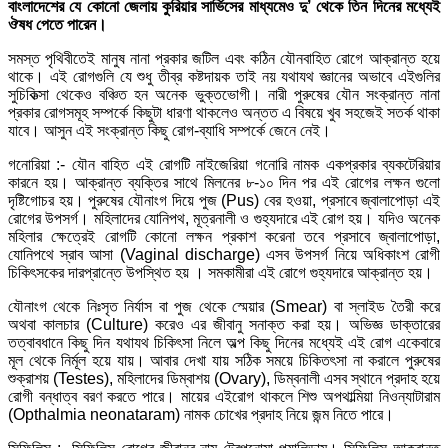
বাংলাদেশের যে কোনো জেলায় কুরিয়ার সার্ভিসের মাধ্যমেও দু’ থেকে তিন দিনের মধ্যেই
ঔষধ পেতে পারেন।
সমস্ত পৃথিবীতেই মানুষ নানা প্রকার জটিল এবং কঠিন যৌনবাহিত রোগে আক্রান্ত হয়ে
থাকে। এই রোগগুলি যে শুধু তীব্র কষ্টদায়ক তাই নয় যথাযথ জ্ঞানের অভাবে এইগুলির
সুচিকিত্সা থেকেও বঞ্চিত হন অনেক ভুক্তভোগী। নারী পুরুষের যৌন সংক্রান্ত নানা
প্রকার রোগসমূহ সম্পর্কে কিছুটা ধারণা থাকলেও অন্তত এ বিষয়ে খুব সহজেই সতর্ক থাকা
যাবে। আসুন এই সংক্রান্ত কিছু রোগ-ব্যাধি সম্পর্কে জেনে নেই।
গনোরিয়া :- যৌন বাহিত এই রোগটি নাইজেরিয়া গনোরি নামক একপ্রকার ব্যকটেরিয়ার
কারনে হয়। আক্রান্ত ব্যক্তির সাথে মিলনের ৮-১০ দিন পর এই রোগের লক্ষন গুলো
দৃষ্টিগোচর হয়। পুরুষের যৌনাংগ দিয়ে পুজ (Pus) বের হওয়া, প্রসাবে জ্বালাপোড়া এই
রোগের উপসর্গ। মহিলাদের যোনিপথ, মূত্রনালী ও গুহ্যদারে এই রোগ হয়। যদিও অনেক
মহিলার ক্ষেত্রেই রোগটি কোনো লক্ষন প্রকাশ করেনা তবে প্রসাবে জ্বালাপোড়া,
যোনিপথে স্রাব আসা (Vaginal discharge) এসব উপসর্গ নিয়ে অধিকাংশ রোগী
চিকিৎসকের দারপ্রান্তে উপস্থিত হয় । সমকামীরা এই রোগে গুহ্যদারে আক্রান্ত হয়।
যৌনাংগ থেকে নিঃসৃত নির্যাস বা পুজ থেকে স্মেয়ার (Smear) বা স্লাইড তৈরী করে
অথবা কালচার (Culture) করেও এর জীবানু সনাক্ত করা হয়। অভিজ্ঞ ডাক্তারের
তত্বাবধানে কিছু দিন যথাযথ চিকিৎসা নিলে অল্প কিছু দিনের মধ্যেই এই রোগ একেবারে
মূল থেকে নির্মূল হয়ে যায়। আবার দেখা যায় সঠিক সময়ে চিকিতৎসা না করালে পুরুষের
শুক্রাশয় (Testes), মহিলাদের ডিম্বাশয় (Ovary), ডিম্বনালী এসব স্থানে প্রদাহ হয়ে
রোগী বন্ধাত্ব বরণ করতে পারে। মায়ের এইরোগ থাকলে শিশু অপথাল্মিয়া নিওন্যাটারাম
(Opthalmia neonataram) নামক চোখের প্রদাহ নিয়ে জন্ম নিতে পারে।