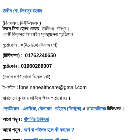
হাকীম মো. মিজানুর রহমান
(বিএসএস, ডিইউএমএস)
ইবনে সিনা হেলথ কেয়ার
, হাজীগঞ্জ, চাঁদপুর।
একটি বিশ্বস্ত অনলাইন স্বাস্থ্যসেবা প্রতিষ্ঠান।
মুঠোফোন : »(ইমো/হোয়াটস অ্যাপ)
(চিকিৎসক) : 01762240650
মুঠোফোন : 01960288007
(সকাল দশটা থেকে বিকেল ৫টা)
ই-মেইল : ibnsinahealthcare@gmail.com
সারাদেশে কুরিয়ার সার্ভিসে ঔষধ পাঠানো হয়।
শ্বেতীরোগ
,
একজিমা
,
যৌনরোগ,
পাইলস (ফিস্টুলা)
ও
ডায়াবেটিসের
চিকিৎসক।
আরো পড়ুন :
হাঁপানির চিকিৎসা
আরো পড়ুন :
অর্শ বা পাইলস হলে কী করবেন ?