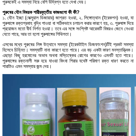
পুরুষকেই এ সমস্যা নিয়ে বেশি উদ্বিগ্ন হতে দেখা দেয়।
পুরুষের যৌন বিষয়ক শারীরবৃত্তীয় কাজগুলো কী কী?
১. যৌন ইচ্ছা (সেক্সুয়াল ডিজায়ার) জাগ্রত হওয়া, ২. লিঙ্গোত্থান (ইরেকশন) হওয়া, যা
পুরুষাঙ্গে রক্তপ্রবাহ বৃদ্ধি পাওয়া বা সঠিকভাবে চলাচল করার কারণে হয়, ৩. পুরুষাঙ্গ দিয়ে
প্রয়োজন মতো বীর্য নির্গত হওয়া। তবে এর সঙ্গে সংশ্লিষ্ট আরেকটি বিষয়ও জেনে নেওয়া
যেতে পারে, আর তা হলো পুরুষাঙ্গের শিথিলতা।
এসবের মধ্যে পুরুষের লিঙ্গ উত্থানে সমস্যা (ইরেকটাইল ডিজফাংশন)টিই প্রকট সমস্যা
হিসেবে চিহ্নিত। সমস্যাটি নানা কারণে হতে পারে। এর বড় একটা কারণ মনস্তাত্ত্বিক।
এছাড়া কিছু হরমোনের অভাব অথবা মস্তিষ্কের রোগের কারণেও এমনটি হতে পারে।
পুরুষাঙ্গের রক্তনালী সরু হয়ে যাওয়া কিংবা শিরার যথেষ্ট পরিমাণ রক্ত ধারণ করতে না
পারাটাও এমন সমস্যার জন্ম দেয়।