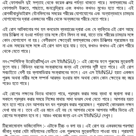
এই ফোলাগুলি দুই সপ্তাহ থেকে কয়েক বত্সর পর্যন্ত থাকতে পারে। মলাস্কামের এই
ফোলাগুলি উরুতে, পাছাতে, জননেন্দ্রিয়ে এবং কখনও কখনও মুখেও হতে পারে। এই
রোগজীবানু/ভাইরাস যৌনমিলনের সময়ের শরীরের যোগাযোগের এবং অন্যান্যভাবে চামড়ার
যোগাযোগের দ্বারা একজনের শরীর থেকে অন্যজনের শরীরে যেতে পারে।
এই রোগ আটকানোর পথ হল কনডোম ব্যবহারের দ্বারা এবং যে ব্যক্তির এই রোগ আছে
তার চিকিত্সা না হওয়া পর্যন্ত তার সঙ্গে যৌন মিলন না করা, যাতে তার শরীরের চামড়ার সঙ্গে
কোন যোগাযোগ না হয়। বেশীরভাগ ক্ষেত্রেই মলাস্কামের কোন চিকিত্সার প্রয়োজন হয়
না এবং সময়ের সঙ্গে সঙ্গে এই রোগ ভাল হয়ে যায়। তবে, কখনও কখনও এই রোগ শরীরে
থেকে যেতে পারে।
নন-স্পেসিফিক্‌ উরেত্রিটিস(এন এস ইউ/NSU) :- এই রোগের ফলে পুরুষের মূত্রনালী
ফুলে যায়। বিভিন্ন ধরনের সংক্রামনের জন্য এই ফোলার সৃষ্টি হতে পারে। এই রোগ
সবচাইতে বেশী হয় ক্লামাডিয়ার সংক্রামনের ফলে। এন এস ইউ/NSU হয়ত একজন
পুরুষ অথবা নারীর সঙ্গে সম্পর্ক আরম্ভ হওয়ার মাস অথবা কোন কোন ক্ষেত্রে বহু বছর
পরেও হতে পারে।
এই রোগের লক্ষনের ভিতর থাকতে পারে, প্রস্রাব করার সময় ব্যথা বা জ্বালা করা।
সকালে প্রস্রাব করার সময়ে লিঙ্গের মাথায় সাদা ঘনরস দেখা যেতে পারে। আপনার হয়ত
মনে হতে পারে যেন আপনার ঘন ঘন প্রস্রাব করার প্রয়োজন। প্রায়সই কোনরকম লক্ষন
দেখা যায় না। তবে এই এর মানে এই নয় যে আপনার থেকে আপনার সঙ্গীর ভিতর এই
রোগের সংক্রামন হবে না। আরও খবরের জন্য এন এস ইউ/NSU দেখুন।
ট্রিকোমোনাস ভাজিনোসিস :- এটাকে ট্রিচ ও বলা হয়। এই রোগ হয় একরকমের পরগাছা
জীবানু দ্বারা যেটা মহিলাদের যোনীতে এবং পুরুষদের মুত্রনালীতে পাওয়া যায়। প্রায়সই