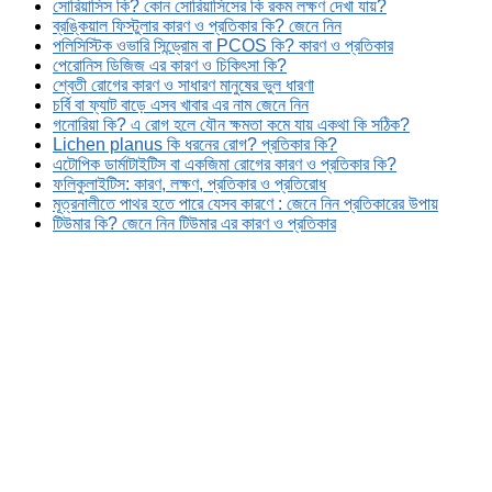
সোরিয়াসিস কি? কোন সোরিয়াসিসের কি রকম লক্ষণ দেখা যায়?
ব্রঙ্কিয়াল ফিস্টুলার কারণ ও প্রতিকার কি? জেনে নিন
পলিসিস্টিক ওভারি সিন্ড্রোম বা PCOS কি? কারণ ও প্রতিকার
পেরোনিস ডিজিজ এর কারণ ও চিকিৎসা কি?
শ্বেতী রোগের কারণ ও সাধারণ মানুষের ভুল ধারণা
চর্বি বা ফ্যাট বাড়ে এসব খাবার এর নাম জেনে নিন
গনোরিয়া কি? এ রোগ হলে যৌন ক্ষমতা কমে যায় একথা কি সঠিক?
Lichen planus কি ধরনের রোগ? প্রতিকার কি?
এটোপিক ডার্মাটাইটিস বা একজিমা রোগের কারণ ও প্রতিকার কি?
ফলিকুলাইটিস: কারণ, লক্ষণ, প্রতিকার ও প্রতিরোধ
মূত্রনালীতে পাথর হতে পারে যেসব কারণে : জেনে নিন প্রতিকারের উপায়
টিউমার কি? জেনে নিন টিউমার এর কারণ ও প্রতিকার