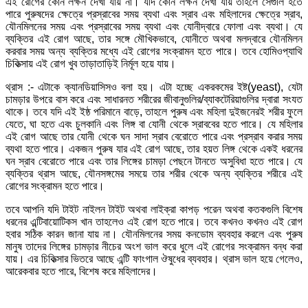
এই রোগের কোন লক্ষন দেখা যায় না। যদি কোন লক্ষন দেখা যায় তাহলে সেগুলি হতে
পারে পুরুষদের ক্ষেত্রে প্রস্রাবের সময় ব্যথা এবং স্রাব এবং মহিলাদের ক্ষেত্রে স্রাব,
যৌনমিলনের সময় এবং প্রস্রাবের সময় ব্যথা এবং যোনীদ্বারে ফোলা এবং ব্যথা। যে
ব্যক্তির এই রোগ আছে, তার সঙ্গে মৌখিকভাবে, যোনীতে অথবা মলদ্বারে যৌনমিলন
করবার সময় অন্য ব্যক্তির মধ্যে এই রোগের সংক্রামন হতে পারে। তবে হোমিওপ্যাথি
চিকিত্সায় এই রোগ খুব তাড়াতাড়িই নির্মূল হয়ে যায়।
থ্রাস :- এটাকে ক্যানডিয়াসিসও বলা হয়। এটা হচ্ছে একরকমের ইষ্ট(yeast), যেটা
চামড়ার উপরে বাস করে এবং সাধারনত শরীরের জীবানুগুলির/ব্যাকটেরিয়াগুলির দ্বারা সংযত
থাকে। তবে যদি এই ইষ্ঠ পরিমানে বাড়ে, তাহলে পুরুষ এবং মহিলা দুইজনেরই শরীর ফুলে
যেতে, ঘা হতে এবং চুলকানি এবং লিঙ্গ বা যোনী থেকে স্রাববের হতে পারে। যে মহিলার
এই রোগ আছে তার যোনী থেকে ঘন সাদা স্রাব বেরোতে পারে এবং প্রস্রাব করার সময়
ব্যথা হতে পারে। একজন পুরুষ যার এই রোগ আছে, তার হয়ত লিঙ্গ থেকে একই ধরনের
ঘন স্রাব বেরোতে পারে এবং তার লিঙ্গের চামড়া পেছনে টানতে অসুবিধা হতে পারে। যে
ব্যক্তির থ্রাস আছে, যৌনসঙ্গমের সময়ে তার শরীর থেকে অন্য ব্যক্তির শরীরে এই
রোগের সংক্রামন হতে পারে।
তবে আপনি যদি টাইট নাইলন টাইট অথবা লাইক্রা কাপড় পরেন অথবা কতকগুলি বিশেষ
ধরনের এ়ন্টিবায়োটিকস খান তাহলেও এই রোগ হতে পারে। তবে কখনও কখনও এই রোগ
হবার সঠিক কারন জানা যায় না। যৌনমিলনের সময় কনডোম ব্যবহার করলে এবং পুরুষ
মানুষ তাদের লিঙ্গের চামড়ার নীচের অংশ ভাল করে ধুলে এই রোগের সংক্রামন বন্ধ করা
যায়। এর চিকিত্সার ভিতরে আছে এন্টি ফাংগাল ঔষুধের ব্যবহার। থ্রাস ভাল হয়ে গেলেও,
আরেকবার হতে পারে, বিশেষ করে মহিলাদের।