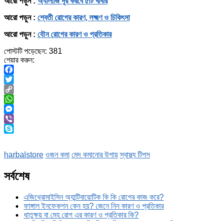
আরো পড়ুন :
অ্যালার্জি দূর করবে ৫টি খাবার
আরো পড়ুন :
শ্বেতী রোগের কারণ, লক্ষ্মণ ও চিকিৎসা
আরো পড়ুন :
যৌন রোগের কারণ ও প্রতিকার
পোস্টটি পড়েছেন:
381
শেয়ার করুন:
Facebook
Twitter
Copy
Link
WhatsApp
Messenger
Viber
Skype
harbalstore
ওজন কমা
মেদ কমানোর উপায়
স্বাস্থ্য টিপস
সর্বশেষ
এজিথ্রোমাইসিন অ্যান্টিবায়োটিক কি কি রোগের কাজ করে?
ফাঙ্গাল ইনফেকশন কেন হয়? জেনে নিন কারণ ও প্রতিকার
ধাতুক্ষয় বা মেহ রোগ এর কারণ ও প্রতিকার কি?