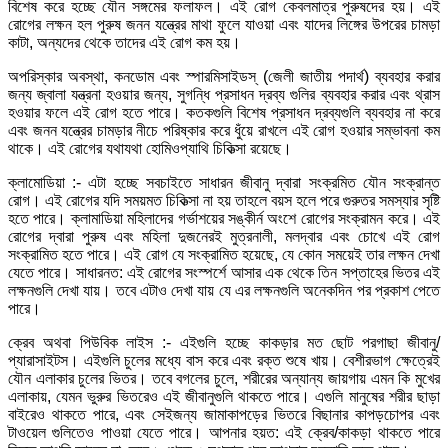
বিশেষ করে হচ্ছে যৌন সঙ্গমের ফলাফল। এই রোগ কেবলমাত্র পুরুষদের হয়। এই
রোগের লক্ষন হল পুরুষ জনন যন্ত্রের মাথা ফুলে যাওয়া এবং যাদের লিঙ্গের উপরের চামড়া
কাটা, অন্যদের থেকে তাদের এই রোগ কম হয়।
অপরিস্কার অবস্থা, কনডোম এবং স্পারমিসাইডস্‌ (জেলী জাতীয় পদার্থ) ব্যবহার করার
জন্য জ্বালা যন্ত্রনা হওয়ার জন্য, সুগন্ধি প্রসাধন দ্রব্য গুলির ব্যবহার করার এবং থ্রাস
হওয়ার ফলে এই রোগ হতে পারে। কতকগুলি বিশেষ প্রসাধন দ্রব্যগুলি ব্যবহার না করে
এবং জনন যন্ত্রের চামড়ার নীচে পরিষ্কার করে ধুঁয়ে রাখলে এই রোগ হওয়ার সম্ভাবনা কম
থাকে। এই রোগের যথাযথা হোমিওপ্যাথি চিকিত্সা রয়েছে।
ক্লামোডিয়া :- এটা হচ্ছে সবচাইতে সাধারন জীবানু দ্বারা সংক্রমিত যৌন সংক্রান্ত
রোগ। এই রোগের যদি সময়মত চিকিত্সা না হয় তাহলে বয়স হলে পরে গুরুতর সমস্যার সৃষ্টি
হতে পারে। ক্লামাডিয়া মহিলাদের গর্ভাশয়ের সঙ্কীর্ন অংশে রোগের সংক্রামন করে। এই
রোগের দ্বারা পুরুষ এবং মহিলা দুজনেরই মুত্রনালী, মলদ্বার এবং চোখে এই রোগ
সংক্রামিত হতে পারে। এই রোগ যে সংক্রামিত হয়েছে, যে কোন সময়েই তার লক্ষন দেখা
যেতে পারে। সাধারনত: এই রোগের সংস্পর্শে আসার এক থেকে তিন সপ্তাহের ভিতর এই
লক্ষনগুলি দেখা যায়। তবে এটাও দেখা যায় যে এর লক্ষনগুলি অনেকদিন পর প্রকাশ পেতে
পারে।
ক্রেব অথবা পিউবিক লাইস :- এইগুলি হচ্ছে কাকড়ার মত ছোট পরগাছা জীবানু/
প্যারাসাইটস। এইগুলি চুলের মধ্যে বাস করে এবং রক্ত শুষে খায়। বেশীরভাগ ক্ষেত্রেই
যৌন এলাকার চুলের ভিতর। তবে বগলের চুলে, শরীরের অন্যান্য জায়গায় এমন কি মুখের
এলাকায়, যেমন ভুরুর ভিতরেও এই জীবানুগুলি থাকতে পারে। এগুলি মানুষের শরীর ছাড়া
বাইরেও থাকতে পারে, এবং সেইজন্য জামাকাপড়ের ভিতরে বিছানার কাপড়চোপর এবং
টাওয়েল গুলিতেও পাওয়া যেতে পারে। আপনার হয়ত: এই ক্রেব/কাকড়া থাকতে পারে