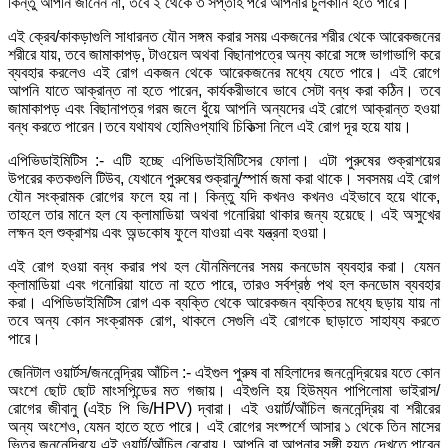
কিন্তু আপনি জানেন না, তবে ২ থেকে ৩ সপ্তাহ পরে আপনার চুলকানি হতে পারে।
এই ক্রেব/কাকড়াগুলি সাধারনত যৌন সঙ্গম করার সময় একজনের শরীর থেকে আরেকজনের
শরীরে যায়, তবে জামাকাপড়, টাওয়েল অথবা বিছানাপত্রে অন্য কারো সঙ্গে ভাগাভাগি করে
ব্যবহার করলেও এই রোগ একজন থেকে আরেকজনের মধ্যে যেতে পারে। এই রোগে
আপনি যাতে আক্রান্ত না হতে পারেন, কার্যকরীভাবে ভাবে সেটা বন্ধ করা কঠিন। তবে
জামাকাপড় এবং বিছানাপত্র গরম জলে ধুঁয়ে আপনি অন্যদের এই রোগে আক্রান্ত হওয়া
বন্ধ করতে পারেন।তবে যথাযথ হোমিওপ্যাথি চিকিত্সা নিলে এই রোগ দূর হয়ে যায়।
এপিভিডাইমিটিস :- এটি হচ্ছে এপিডিডাইমিটিসের ফোলা। এটা পুরুষের শুক্রাশয়ের
উপরের কতকগুলি টিউব, যেখানে পুরুষের শুক্রানু/স্পার্ম জমা করা থাকে। সবসময় এই রোগ
যৌন সংক্রামক রোগের ফলে হয় না। কিন্তু যদি কখনও কখনও এইভাবে হয়ে থাকে,
তাহলে তার মানে হল যে ক্লামাডিয়া অথবা গনোরিয়া থাকার জন্য হয়েছে। এই অসুখের
লক্ষন হল শুক্রাশয় এবং অন্ডকোষ ফুলে যাওয়া এবং যন্ত্রনা হওয়া।
এই রোগ হওয়া বন্ধ করার পথ হল যৌনমিলনের সময় কনডোম ব্যবহার করা। যেমন
ক্লামাডিয়া এবং গনোরিয়া যাতে না হতে পারে, তারও সর্বশ্রষ্ঠ পথ হল কনডোম ব্যবহার
করা। এপিডিডাইমিটিস রোগ এক ব্যক্তি থেকে আরেকজন ব্যক্তির মধ্যে ছড়ায় যায় না
তবে অন্য কোন সংক্রামক রোগ, থাকলে সেগুলি এই রোগকে ছাড়াতে সাহায্য করতে
পারে।
জেনিটাল ওয়ার্টস/জননেন্দ্রিয় আঁচিল :- এইগুল পুরুষ বা মহিলাদের জননেন্দ্রিয়ের যতে কোন
অংশে ছোট ছোট মাংসপিন্ডের মত গজায়। এইগুলি হয় হিউম্যন পাপিলোমা ভাইরাস/
রোগের জীবানু (এইচ পি ভি/HPV) দ্বারা। এই ওয়ার্ট/আঁচিল জননেন্দ্রিয় বা শরীরের
অন্য অংশেও, যেমন হাতে হতে পারে। এই রোগের সংষ্পর্শে আসার ১ থেকে তিন মাসের
ভিতর জননেন্দ্রিয়ে এই ওয়ার্ট/আঁচিল বেরোয়। আপনি বা আপনার সঙ্গী হয়ত দেখতে পাবেন