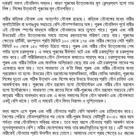
দ্বারাই সফল যৌনমিলন সম্ভব। কারণ পুরুষের উত্তেজনার মূল কেন্দ্রস্থল হলো তার
লিঙ্গ। লিঙ্গের উত্থানই পুরুষের মূল যৌনশক্তি।
নারীর বাহ্যিক যৌনাঙ্গ এবং অন্তর্গত যৌনাঙ্গ রয়েছে। বাহ্যিক যৌনাঙ্গের মধ্যে নারীর
ক্লাইটোরিস বা ভগাঙ্কুর সবচেয়ে বেশি যৌনস্পর্শকাতর অঙ্গ। পুরুষ যৌনমিলন পূর্বে নারীর
এই যৌনাঙ্গ স্পর্শের মাধ্যমে নারীকে যৌনকাতর করে তুলতে পারে। পুরুষ এবং নারী
উভয়েরই যৌন উত্তেজনার সময়ে তাদের রক্তচাপের পরিমাণ বেড়ে যায়। পুরুষের
ক্ষেত্রে হার্টবিট, হৃদস্পন্দন প্রতি মিনিটে ১০০ থেকে ১৭৫ এবং নারীর ক্ষেত্রে সেটা প্রতি
মিনিটে ৮০ থেকে ১৫০ পর্যন্ত উঠতে পারে। পুরুষ এবং নারীর যৌথ উত্তেজনার শেষ
পর্যায় হলো চরমপুলক। এ সময়ে পুরুষের বীর্যপাত ঘটে এবং নারী চরমতৃপ্তি বা চরমপুলক
লাভ করে। এটি শারীরিকভাবে যৌন টেনশনকে কমাতেও সাহায্য করে। চরমপুলকের সময়
পুরুষ এবং নারীর দৈহিক এবং মানসিক অস্থিরতা বেড়ে যায় এবং এটা চরমপুলক লাভের পর
একেবারে কমে যায়। তবে সাধারণত যে ক’টা বিষয় পুরুষ এবং নারীর যৌনতার জন্য
প্রয়োজন তা হলো- উভয়ের যৌন হরমোনের স্বাভাবিকতা, নারীর যোনির আর্দ্রতা, পুরুষের
লিঙ্গের দৃঢ়তা এবং সঠিক উত্থান এবং বিশেষ করে উভয়ে উভয়ের প্রতি যৌন চাহিদা এবং
আকর্ষণবোধ করা। পুরুষের যৌন হরমোন হলো টেস্টোস্টেরন এবং নারীর যৌন হরমোন
হলো ইস্ট্রোজেন। সাধারণত শেষ রাতের দিকে নারী-পুরুষের যৌন হরমোন সবচেয়ে বেশি
মাত্রায় শরীরে অবস্থান করে এবং এ জন্য সকালের দিকে যৌন আকর্ষণ এবং যৌনক্ষমতা
একটু বেশি থাকে। তাই এ সময়েই যৌন মিলন নিরাপদ ও তৃপ্তিদায়ক।
মধ্য বয়সে এসে পুরুষ এবং নারী যৌনতার প্রতি বেশি আকর্ষণ এবং চাহিদাবোধ করে।
কৈশোর পেরিয়ে যৌবনপ্রাপ্তির পর থেকে নারী-পুরুষ উভয়ে মোটামুটি ৪০-৫০ বছর বয়স
পর্যন্ত তারা যৌনমিলনে সক্রিয় থাকে। তবে মধ্য বয়সে যৌনতার প্রতি আকর্ষণ থাকে
তুলনামূলকভাবে বেশি। নারীর মেনোপজের সময় তার রজঃনিবৃত্তির সূচনা হয়। এটি অনেক
নারীকেই যৌনতার প্রতি উদাসীন করে তোলে। আমাদের দেশে প্রায় ক্ষেত্রে ৪৫ বছরের