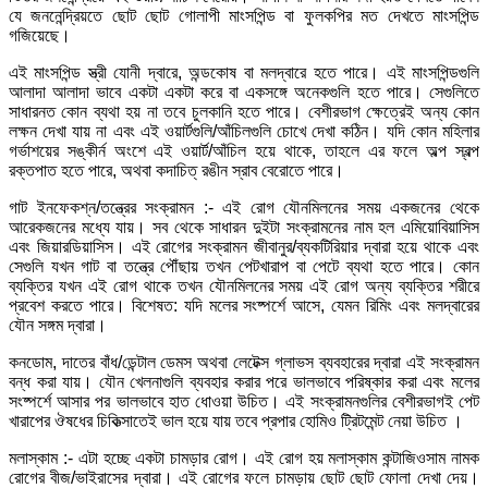
যে জননেন্দ্রিয়তে ছোট ছোট গোলাপী মাংসপিন্ড বা ফুলকপির মত দেখতে মাংসপিন্ড
গজিয়েছে।
এই মাংসপিন্ড স্ত্রী যোনী দ্বারে, অন্ডকোষ বা মলদ্বারে হতে পারে। এই মাংসপিন্ডগুলি
আলাদা আলাদা ভাবে একটা একটা করে বা একসঙ্গে অনেকগুলি হতে পারে। সেগুলিতে
সাধারনত কোন ব্যথা হয় না তবে চুলকানি হতে পারে। বেশীরভাগ ক্ষেত্রেই অন্য কোন
লক্ষন দেখা যায় না এবং এই ওয়ার্টগুলি/আঁচিলগুলি চোখে দেখা কঠিন। যদি কোন মহিলার
গর্ভাশয়ের সঙ্কীর্ন অংশে এই ওয়ার্ট/আঁচিল হয়ে থাকে, তাহলে এর ফলে অল্প স্বল্প
রক্তপাত হতে পারে, অথবা কদাচিত্ রঙীন স্রাব বেরোতে পারে।
গাট ইনফেকশ্‌ন/তন্ত্রের সংক্রামন :- এই রোগ যৌনমিলনের সময় একজনের থেকে
আরেকজনের মধ্যে যায়। সব থেকে সাধারন দুইটা সংক্রামনের নাম হল এমিয়োবিয়াসিস
এবং জিয়ারডিয়াসিস। এই রোগের সংক্রামন জীবানুর/ব্যকটিরিয়ার দ্বারা হয়ে থাকে এবং
সেগুলি যখন গাট বা তন্ত্রে পৌঁছায় তখন পেটখারাপ বা পেটে ব্যথা হতে পারে। কোন
ব্যক্তির যখন এই রোগ থাকে তখন যৌনমিলনের সময় এই রোগ অন্য ব্যক্তির শরীরে
প্রবেশ করতে পারে। বিশেষত: যদি মলের সংষ্পর্শে আসে, যেমন রিমিং এবং মলদ্বারের
যৌন সঙ্গম দ্বারা।
কনডোম, দাতের বাঁধ/ডেন্টাল ডেমস অথবা লেটেক্স গ্লাভস ব্যবহারের দ্বারা এই সংক্রামন
বন্ধ করা যায়। যৌন খেলনাগুলি ব্যবহার করার পরে ভালভাবে পরিষ্কার করা এবং মলের
সংষ্পর্শে আসার পর ভালভাবে হাত ধোওয়া উচিত। এই সংক্রামনগুলির বেশীরভাগই পেট
খারাপের ঔষধের চিকিত্সাতেই ভাল হয়ে যায় তবে প্রপার হোমিও ট্রিটমেন্ট নেয়া উচিত ।
মলাস্কাম :- এটা হচ্ছে একটা চামড়ার রোগ। এই রোগ হয় মলাস্কাম কন্টাজিওসাম নামক
রোগের বীজ/ভাইরাসের দ্বারা। এই রোগের ফলে চামড়ায় ছোট ছোট ফোলা দেখা দেয়।