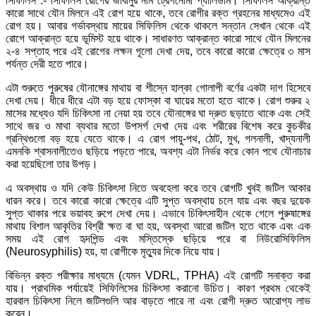
সিফিলিস :- সিফিলিস রোগের জীবানুর নাম ট্রেপনোমা প্যালিডাম। সিফিলিস আক্রান্ত
কারো সাথে যৌন মিলনে এই রোগ হয়ে থাকে, তবে রোগীর রক্ত গ্রহনের মাধ্যমেও এই
রোগ হয়। আবার গর্ভাবস্থায় মায়ের সিফিলিস থেকে থাকলে সন্তান সেখান থেকে এই
রোগে আক্রান্ত হয়ে ভূমিস্ট হয়ে থাকে। সাধারণত আক্রান্ত কারো সাথে যৌন মিলনের
২-৪ সপ্তাহ পরে এই রোগের লক্ষন গূলো দেখা দেয়, তবে কারো কারো ক্ষেত্রে ৩ মাস
পর্যন্ত দেরী হতে পারে।
এটা শুরুতে পুরুষের যৌনাঙ্গের মাথায় বা শীস্নে হাল্কা গোলাপী বর্ণের একটা দাগ হিসেবে
দেখা দেয়। ধীরে ধীরে এটা বড় হয়ে ফোস্কা বা ঘায়ের মতো হতে থাকে। রোগ শুরুর ২
মাসের মধ্যেও যদি চিকিৎসা না নেয়া হয় তবে যৌনাঙ্গের ঘা দ্রুত ছড়াতে থাকে এবং সেই
সাথে জর ও মাথা ব্যথার মতো উপসর্গ দেখা দেয় এবং শরীরের বিশেষ করে কুচকীর
গ্রন্থিগুলো বড় হয়ে যেতে থাকে। এ রোগ পায়ু-পথ, ঠোট, মুখ, গলনালী, খাদ্যনালী
এমনকি শ্বাসনালীতেও ছড়িয়ে পড়তে পারে, অবশ্য এটা নির্ভর করে কোন পথে যৌনাচার
করা হয়েছিলো তার উপড়।
এ অবস্থায় ও যদি কেউ চিকিৎসা নিতে অবহেলা করে তবে রোগটি খুবই জটিল আকার
ধারন করে। তবে কারো কারো ক্ষেত্রে এটি সুপ্ত অবস্থায় চলে যায় এবং বছর দুয়েক
সুপ্ত থাকার পরে ভয়াবহ রুপে দেখা দেয়। এভাবে চিকিৎসাহীন থেকে গেলে পুরুষাঙ্গের
মাথায় বিশাল আকৃতির বিশ্রী ক্ষত বা ঘা হয়, অবস্থা আরো জটিল হতে থাকে এবং এক
সময় এই রোগ হৃদপিন্ড এবং মস্তিস্কে ছড়িয়ে পরে বা নিউরোসিফিলিস
(Neurosyphilis) হয়, যা রোগীকে মৃত্যুর দিকে নিয়ে যায়।
বিভিন্ন রক্ত পরীক্ষার মাধ্যমে (যেমন VDRL, TPHA) এই রোগটি সনাক্ত করা
যায়। প্রাথমিক পর্যায়েই সিফিলিসের চিকিৎসা করানো উচিত। কারণ প্রথম থেকেই
হারবাল চিকিৎসা নিলে জটিলগুলি আর বাড়তে পারে না এবং রোগী দ্রুত আরোগ্য লাভ
করেন।