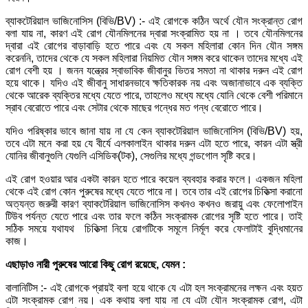
ব্যাকটেরিয়াল ভাজিনোসিস (বিভি/BV) :- এই রোগকে কঠিন অর্থে যৌন সংক্রান্ত রোগ
বলা যায় না, কারণ এই রোগ যৌনমিলনের দ্বারা সংক্রামিত হয় না । তবে যৌনমিলনের
দ্বারা এই রোগের বাড়াবাড়ি হতে পারে এবং যে সকল মহিলারা কোন দিন যৌন সঙ্গম
করেননি, তাদের থেকে যে সকল মহিলারা নিয়মিত যৌন সঙ্গম করে থাকেন তাদের মধ্যে এই
রোগ বেশী হয় । জনন যন্ত্রের স্বাভাবিক জীবানুর ভিতর সমতা না থাকার দরুন এই রোগ
হয়ে থাকে। যদিও এই জীবানু সাধারনভাবে ক্ষতিকারক নয় এবং অজানাভাবে এক ব্যক্তি
থেকে আরেক ব্যক্তির মধ্যে যেতে পারে, তাহলেও মধ্যে মধ্যে যোনি থেকে বেশী পরিমানে
স্রাব বেরোতে পারে এবং সেটার থেকে মাছের গন্ধের মত গন্ধ বেরোতে পারে।
যদিও পরিষ্কার ভাবে জানা যায় না যে কেন ব্যাকটেরিয়াল ভাজিনোসিস (বিভি/BV) হয়,
তবে এটা মনে করা হয় যে বীর্যে এলকালাইন থাকার দরুন এটা হতে পারে, কারন এটা স্ত্রী
যোনির জীবানুগুলি যেগুলি এসিডিক(টক), সেগুলির মধ্যে গন্ডগোল সৃষ্টি করে।
এই রোগ হওয়ার আর একটা কারন হতে পারে কয়েল ব্যবহার করার ফলে। একজন মহিলা
থেকে এই রোগ কোন পুরুষের মধ্যে যেতে পারে না। তবে তার এই রোগের চিকিত্সা করানো
অত্যন্ত জরুরী কারণ ব্যাকটেরিয়াল ভাজিনোসিস কখনও কখনও জরায়ু এবং ফেলোপাইন
টিউব পর্যন্ত যেতে পারে এবং তার ফলে কঠিন সংক্রামক রোগের সৃষ্টি হতে পারে। তাই
সঠিক সময়ে যথাযথ চিকিত্সা নিয়ে রোগটিকে সমূলে নির্মূল করে ফেলাটাই বুদ্ধিমানের
কাজ।
এছাড়াও নারী পুরুষের আরো কিছু রোগ রয়েছে, যেমন :
বালানিটিস :- এই রোগকে প্রায়ই বলা হয়ে থাকে যে এটা হল সংক্রামনের লক্ষন এবং হয়ত
এটা সংক্রামক রোগ নয়। এক কথায় বলা যায় না যে এটা যৌন সংক্রামক রোগ, এটা