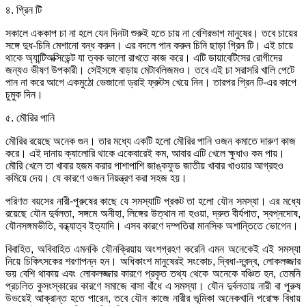
৪. গ্রিন টি
সকালে এককাপ চা না হলে যেন দিনটা শুরুই হতে চায় না বেশিরভাগ মানুষের। তবে চায়ের
সঙ্গে দুধ-চিনি মেশানো বন্ধ করুন। এর বদলে পান করুন চিনি ছাড়া গ্রিন টি। এই চায়ে
থাকে অ্যান্টিঅক্সিডেন্ট যা ত্বক ভালো রাখতে কাজ করে। এটি ডায়াবেটিসের রোগীদের
জন্যও ভীষণ উপকারী। সেইসঙ্গে বাড়ায় মেটাবলিজমও। তবে এই চা সরাসরি খালি পেটে
পান না করে আগে একমুঠো ভেজানো ড্রাই ফ্রুটস খেয়ে নিন। তারপর গ্রিন টি-এর কাপে
চুমুক দিন।
৫. মৌরির পানি
মৌরির রয়েছে অনেক গুন। তার মধ্যে একটি হলো মৌরির পানি ওজন কমাতে দারুণ কাজ
করে। এই দানায় ক্যালোরি থাকে একেবারেই কম, আবার এটি খেলে ক্ষুধাও কম পায়।
মৌরি খেলে তা খাবার হজম করার পাশাপাশি জাঙ্কফুড জাতীয় খাবার খাওয়ার আগ্রহও
কমিয়ে দেয়। যে কারণে ওজন নিয়ন্ত্রণ করা সহজ হয়।
পরিণত বয়সের নারী-পুরুষের কাছে যে সমস্যাটি প্রকট তা হলো যৌন সমস্যা। এর মধ্যে
রয়েছে যৌন দুর্বলতা, সঙ্গমে অনীহা, লিঙ্গের উত্থান না হওয়া, দ্রুত বীর্যপাত, স্বপ্নদোষ,
যৌনসঙ্গমভীতি, বন্ধ্যাত্ব ইত্যাদি। এসব কারণে দম্পতিরা মানসিক অশান্তিতে ভোগেন।
বিবাহিত, অবিবাহিত এমনকি যৌনক্রিয়ায় অংশগ্রহণ করেনি এমন অনেকেই এই সমস্যা
নিয়ে চিকিৎসকের শরণাপন্ন হন। অধিকাংশ মানুষেরই সংকোচ, দ্বিধা-দ্বন্দ্ব, লোকলজ্জার
ভয় বেশি থাকায় এবং লোকলজ্জার কারণে প্রকৃত তথ্য থেকে অনেকে বঞ্চিত হন, তেমনি
প্রচলিত কুসংস্কারের কারণে সমাজে বাসা বাঁধে এ সমস্যা। যৌন দুর্বলতায় নারী বা পুরুষ
উভয়েই আক্রান্ত হতে পারেন, তবে যৌন কাজে নারীর ভূমিকা অনেকখানি পরোক্ষ বিধায়