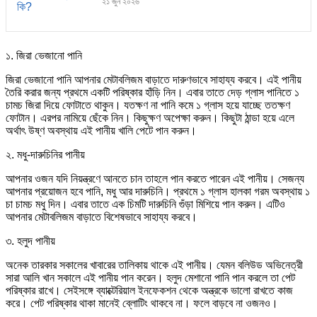
২১ জুন ২০২৬
১. জিরা ভেজানো পানি
জিরা ভেজানো পানি আপনার মেটাবলিজম বাড়াতে দারুণভাবে সাহায্য করবে। এই পানীয়
তৈরি করার জন্য প্রথমে একটি পরিষ্কার হাঁড়ি নিন। এবার তাতে দেড় গ্লাস পানিতে ১
চামচ জিরা দিয়ে ফোটাতে থাকুন। যতক্ষণ না পানি কমে ১ গ্লাস হয়ে যাচ্ছে ততক্ষণ
ফোটান। এরপর নামিয়ে ছেঁকে নিন। কিছুক্ষণ অপেক্ষা করুন। কিছুটা ঠান্ডা হয়ে এলে
অর্থাৎ উষ্ণ অবস্থায় এই পানীয় খালি পেটে পান করুন।
২. মধু-দারুচিনির পানীয়
আপনার ওজন যদি নিয়ন্ত্রণে আনতে চান তাহলে পান করতে পারেন এই পানীয়। সেজন্য
আপনার প্রয়োজন হবে পানি, মধু আর দারুচিনি। প্রথমে ১ গ্লাস হালকা গরম অবস্থায় ১
চা চামচ মধু দিন। এবার তাতে এক চিমটি দারুচিনি গুঁড়া মিশিয়ে পান করুন। এটিও
আপনার মেটাবলিজম বাড়াতে বিশেষভাবে সাহায্য করবে।
৩. হলুদ পানীয়
অনেক তারকার সকালের খাবারের তালিকায় থাকে এই পানীয়। যেমন বলিউড অভিনেত্রী
সারা আলি খান সকালে এই পানীয় পান করেন। হলুদ মেশানো পানি পান করলে তা পেট
পরিষ্কার রাখে। সেইসঙ্গে ব্যাক্টেরিয়াল ইনফেকশন থেকে অন্ত্রকে ভালো রাখতে কাজ
করে। পেট পরিষ্কার থাকা মানেই ব্লোটিং থাকবে না। ফলে বাড়বে না ওজনও।