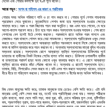
দেবেন এবং শোয়ার কমপক্ষে দুই ঘণ্টা পূর্বে খাবেন।
আরো পড়ুন :
অশ্ব বা পাইলস এর কারণ ও প্রতিকার
শোয়ার সময় অধিক পরিমাণে পানি ও চা পান করবে না। শোয়ার পূর্বে পেশাব পায়খানার
প্রয়োজন সেরে ঘুমাবেন। মূত্রথলিতে পেশাব জমা হয়ে স্বপ্নদোষ হওয়ার ক্ষেত্রে
সাহায্য করে। নরম ও গরম বিছানায় শয়ন করা অনুচিত। বরং এমন ঘরে শোবেন, যে ঘরে
আলো-বাতাস প্রবেশ করে। চিত হয়ে শয়ন করাও স্বপ্নদোষ হওয়ার সহায়ক। শেষ রাতে
পেশাবের বেগ হলেই উঠে পেশাব করবেন। গরমকালে রাতে অধিক গরম লাগলে এবং
মেজাজও গরম থাকলে গোসল করে নেয়া লাভজনক। স্বপ্নদোষ প্রতিরোধক ওষুধ সেবন
করতে হবে। স্বপ্নদোষ রোগে আক্রান্ত ব্যক্তি শয়নকালে কখনো লিঙ্গে কোনো প্রকার
মলম বা মালিশ ব্যবহার করে শয়ন করবেন না। অন্যথায় স্বপ্নদোষের মাত্রা বৃদ্ধি পাওয়ার
সম্ভবনা রয়েছে। স্বপ্নদোষ রোগে আক্রান্ত ব্যক্তি স্বপ্নদোষের চিকিৎসার পূর্বে
ডাক্তার বা হাকীমের নিকট নিজের পেটের হালত বর্ণনা করবে। চিকিৎসা চলাকালীন হাকীম
বা ডাক্তারের পরামর্শ ছাড়া অন্য কোনো ওষুধ ব্যবহার করবে না। এ রোগে আক্রান্ত
ব্যক্তি রাতের খাবারে কাঁচা পেঁয়াজ খাবেন না। অন্যথায় এ রাতেই স্বপ্নদোষ হবে।
তামাক, বিড়ি, সিগারেটও সেবন করবে না। যদি এসব পান করতে অভ্যস্ত থাকেন, তাহলে
ধীরে ধীরে তা পরিত্যাগ করবেন। তামাক মানুষের দেমাগ ও বীর্যের জন্য অধিক ক্ষতিকর।
বিষ যেমন মানুষের ক্ষতি করে, তামাক মানুষকে তার চেয়েও বেশি ক্ষতি করে। এটা যদি
মাত্রায় একটু বেশি সেবন করা হয়, তবেই তার প্রতিক্রিয়া দেখা যায়। সমস্ত শরীরকে
দুর্বল বানানো, মাথা ঘেমে পানি পড়া, মাথা ঘুরা, বমি, চোখে সরিষার ফুল দেখা, দৃষ্টিশক্তি
কম, শ্রবণশক্তি হ্রাস, হাত-পায়ে জ্বলন, শ্বাস-প্রশ্বাসে কষ্ট, হজমশক্তি দুর্বল এমনকি
আত্মভোলা হয়ে যায়। তামাক অধিক পরিমাণে ব্যবহার করলে এক সময় মানুষের ক্ষুধা ও